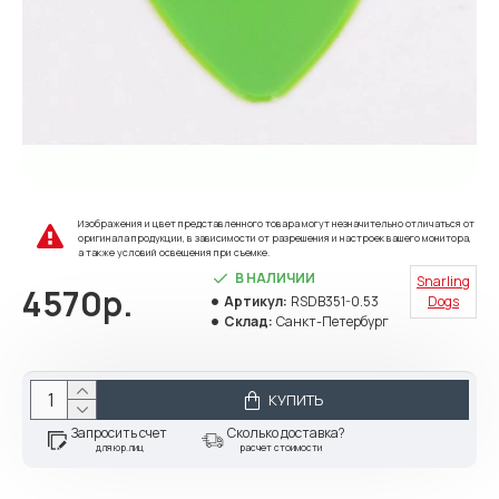
Изображения и цвет представленного товара могут незначительно отличаться от
оригинала продукции, в зависимости от разрешения и настроек вашего монитора,
а также условий освещения при съемке.
В НАЛИЧИИ
Snarling
4570р.
Артикул:
RSDB351-0.53
Dogs
Склад:
Санкт-Петербург
КУПИТЬ
Запросить счет
Сколько доставка?
для юр.лиц
расчет стоимости