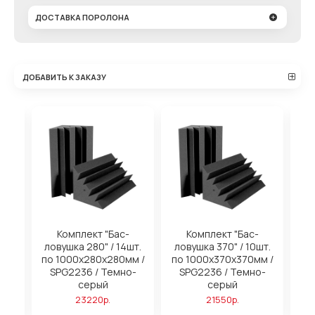
ДОСТАВКА ПОРОЛОНА
ДОБАВИТЬ К ЗАКАЗУ
на
Комплект "Бас-
Комплект "Бас-
ловушка 280" / 14шт.
ловушка 370" / 10шт.
м
по 1000х280х280мм /
по 1000х370х370мм /
SPG2236 / Темно-
SPG2236 / Темно-
серый
серый
23220р.
21550р.