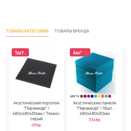
ТОВАРЫ КАТЕГОРИИ
ТОВАРЫ БРЕНДА
1шт.
16шт.
4м²
ЦВЕТА
Акустический поролон
Акустические панели
"Пирамида" /
"Пирамида" / 16шт.
480x480х30мм / Темно-
480x480х30мм
серый
3348р.
250р.