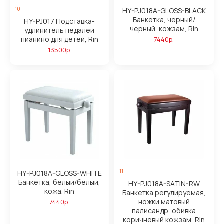
10
HY-PJ018A-GLOSS-BLACK
Банкетка, черный/
HY-PJ017 Подставка-
черный, кожзам, Rin
удлинитель педалей
пианино для детей, Rin
7440р.
13500р.
11
HY-PJ018A-GLOSS-WHITE
Банкетка, белый/белый,
HY-PJ018A-SATIN-RW
кожа. Rin
Банкетка регулируемая,
ножки матовый
7440р.
палисандр, обивка
коричневый кожзам, Rin