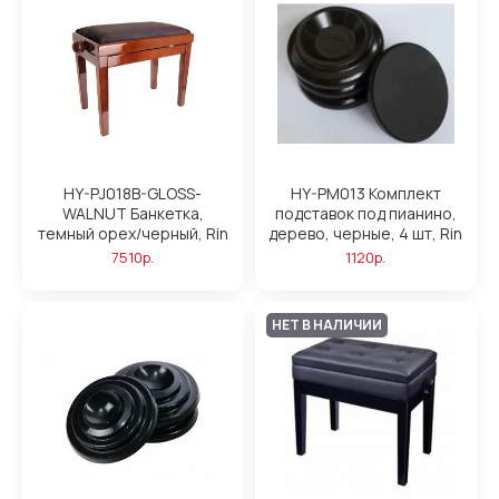
HY-PJ018B-GLOSS-
HY-PM013 Комплект
WALNUT Банкетка,
подставок под пианино,
темный орех/черный, Rin
дерево, черные, 4 шт, Rin
7510р.
1120р.
НЕТ В НАЛИЧИИ