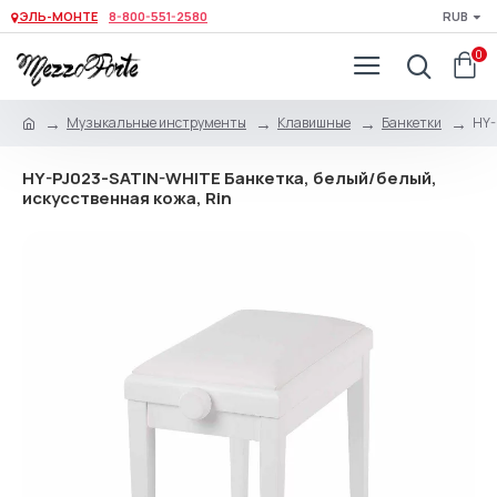
ЭЛЬ-МОНТЕ
8-800-551-2580
RUB
0
Музыкальные инструменты
Клавишные
Банкетки
HY-
HY-PJ023-SATIN-WHITE Банкетка, белый/белый,
искусственная кожа, Rin