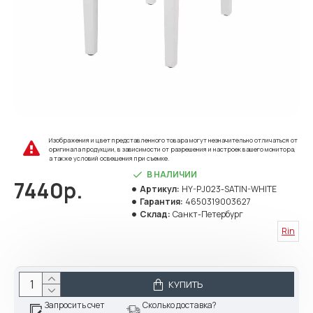
Изображения и цвет представленного товара могут незначительно отличаться от
оригинала продукции, в зависимости от разрешения и настроек вашего монитора,
а также условий освещения при съемке.
В НАЛИЧИИ
7440р.
Артикул:
HY-PJ023-SATIN-WHITE
Гарантия:
4650319003627
Склад:
Санкт-Петербург
Rin
КУПИТЬ
Запросить счет
Сколько доставка?