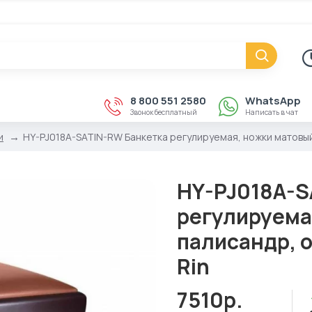
8 800 551 2580
WhatsApp
Звонок бесплатный
Написать в чат
и
HY-PJ018A-SATIN-RW Банкетка регулируемая, ножки матовый
HY-PJ018A-S
регулируема
палисандр, 
Rin
7510р.