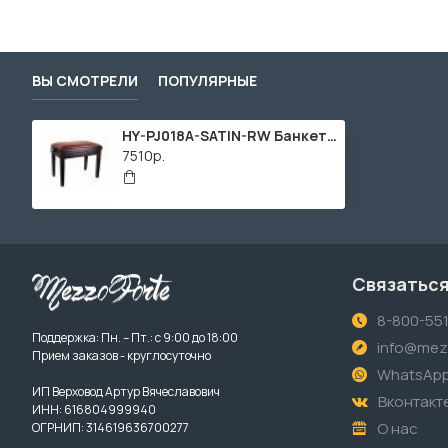
ВЫ СМОТРЕЛИ
ПОПУЛЯРНЫЕ
HY-PJ018A-SATIN-RW Банкетка регулируемая, ножки матовый палисандр, обивка коричневый кожзам, Rin
7510р.
Связаться
8-800-55
Поддержка: Пн. – Пт.: с 9:00 до 18:00
info@mezz
Прием заказов - круглосуточно
WhatsAp
ИП Верховод Артур Вячеславович
Вконтакт
ИНН: 616804999940
О нас
ОГРНИП: 314619636700277