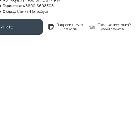
Артикул:
HY-PJ018A-SATIN-RW
Гарантия:
4660016608308
Склад:
Санкт-Петербург
Запросить счет
Сколько доставка?
КУПИТЬ
для юр.лиц
расчет стоимости