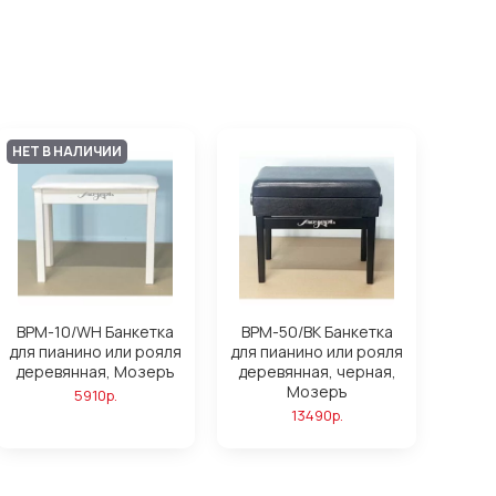
НЕТ В НАЛИЧИИ
BPM-10/WH Банкетка
BPM-50/BK Банкетка
для пианино или рояля
для пианино или рояля
деревянная, Мозеръ
деревянная, черная,
Мозеръ
5910р.
13490р.