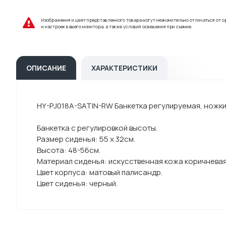
Изображения и цвет представленного товара могут незначительно отличаться от о
и настроек вашего монитора, а также условий освещения при съемке.
ОПИСАНИЕ
ХАРАКТЕРИСТИКИ
HY-PJ018A-SATIN-RW Банкетка регулируемая, ножки
Банкетка с регулировкой высоты.
Размер сиденья: 55 х 32см.
Высота: 48-56см.
Материал сиденья: искусственная кожа коричневая
Цвет корпуса: матовый палисандр.
Цвет сиденья: черный.