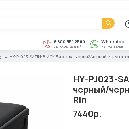
8 800 551 2580
WhatsApp
Звонок бесплатный
Написать в чат
и
HY-PJ023-SATIN-BLACK Банкетка, черный/черный, искусствен
HY-PJ023-SA
черный/черн
Rin
7440р.