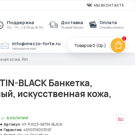
МЫ ВКОНТАКТЕ
Поддержка
Доставка
Оплата
Пн. - Пт.: с 9:00 до 18:00
По всей России
Способы оплаты
0
info@mezzo-forte.ru
Товаров 0 (0р.)
Написать e-mail
ная кожа, Rin
TIN-BLACK Банкетка,
ый, искусственная кожа,
В НАЛИЧИИ
Rin
Артикул:
HY-PJ023-SATIN-BLACK
Гарантия:
4650319003597