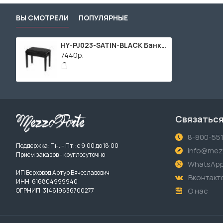
ВЫ СМОТРЕЛИ
ПОПУЛЯРНЫЕ
HY-PJ023-SATIN-BLACK Банкетка, черный/черный, искусственная кожа, Rin
7440р.
Связаться
8-800-55
Поддержка: Пн. – Пт.: с 9:00 до 18:00
info@mezz
Прием заказов - круглосуточно
WhatsAp
ИП Верховод Артур Вячеславович
Вконтакт
ИНН: 616804999940
О нас
ОГРНИП: 314619636700277