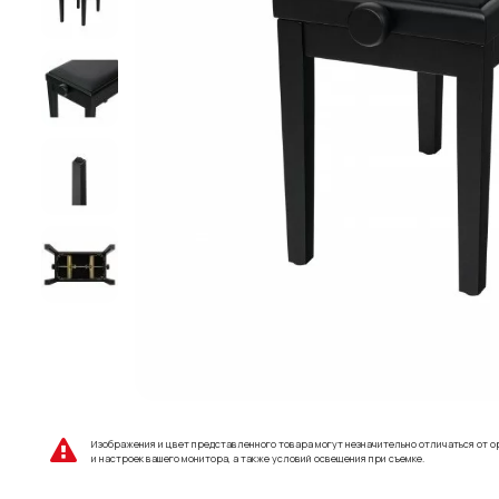
Изображения и цвет представленного товара могут незначительно отличаться от о
и настроек вашего монитора, а также условий освещения при съемке.