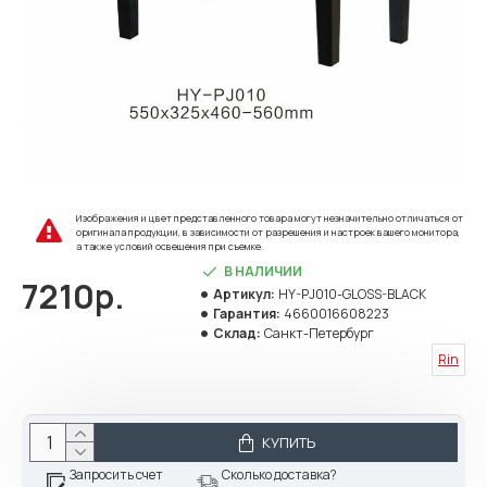
Изображения и цвет представленного товара могут незначительно отличаться от
оригинала продукции, в зависимости от разрешения и настроек вашего монитора,
а также условий освещения при съемке.
В НАЛИЧИИ
7210р.
Артикул:
HY-PJ010-GLOSS-BLACK
Гарантия:
4660016608223
Склад:
Санкт-Петербург
Rin
КУПИТЬ
Запросить счет
Сколько доставка?