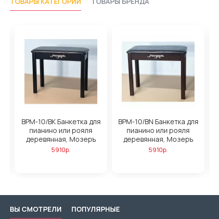
ТОВАРЫ КАТЕГОРИИ
ТОВАРЫ БРЕНДА
BPM-10/BK Банкетка для
BPM-10/BN Банкетка для
B
пианино или рояля
пианино или рояля
деревянная, Мозеръ
деревянная, Мозеръ
5910р.
5910р.
ВЫ СМОТРЕЛИ
ПОПУЛЯРНЫЕ