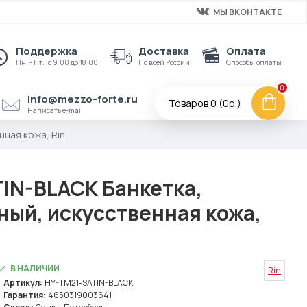
МЫ ВКОНТАКТЕ
Поддержка
Доставка
Оплата
Пн. - Пт.: с 9:00 до 18:00
По всей России
Способы оплаты
0
info@mezzo-forte.ru
Товаров 0 (0р.)
Написать e-mail
ная кожа, Rin
IN-BLACK Банкетка,
ный, искусственная кожа,
В НАЛИЧИИ
Rin
Артикул:
HY-TM21-SATIN-BLACK
Гарантия:
4650319003641