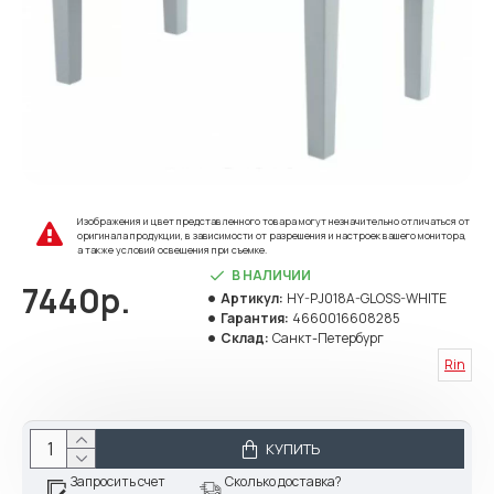
Изображения и цвет представленного товара могут незначительно отличаться от
оригинала продукции, в зависимости от разрешения и настроек вашего монитора,
а также условий освещения при съемке.
В НАЛИЧИИ
7440р.
Артикул:
HY-PJ018A-GLOSS-WHITE
Гарантия:
4660016608285
Склад:
Санкт-Петербург
Rin
КУПИТЬ
Запросить счет
Сколько доставка?