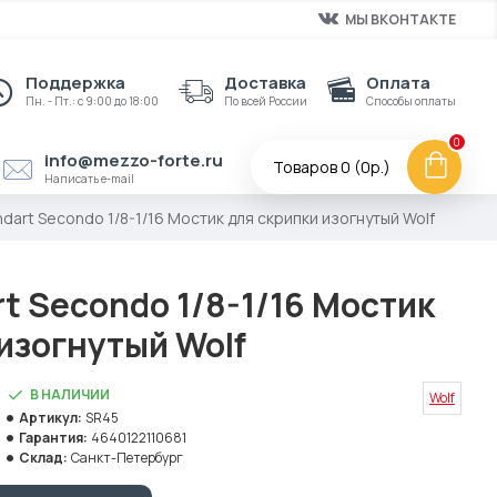
МЫ ВКОНТАКТЕ
Поддержка
Доставка
Оплата
Пн. - Пт.: с 9:00 до 18:00
По всей России
Способы оплаты
0
info@mezzo-forte.ru
Товаров 0 (0р.)
Написать e-mail
ndart Secondo 1/8-1/16 Мостик для скрипки изогнутый Wolf
t Secondo 1/8-1/16 Мостик
изогнутый Wolf
В НАЛИЧИИ
Wolf
Артикул:
SR45
Гарантия:
4640122110681
Склад:
Санкт-Петербург