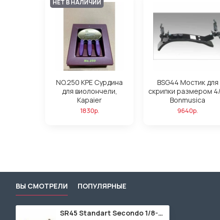
НЕТ В НАЛИЧИИ
NO.250 KPE Сурдина
BSG44 Мостик для
для виолончели,
скрипки размером 4/
Kapaier
Bonmusica
1830р.
9640р.
ВЫ СМОТРЕЛИ
ПОПУЛЯРНЫЕ
SR45 Standart Secondo 1/8-1/16 Мостик для скрипки изогнутый Wolf