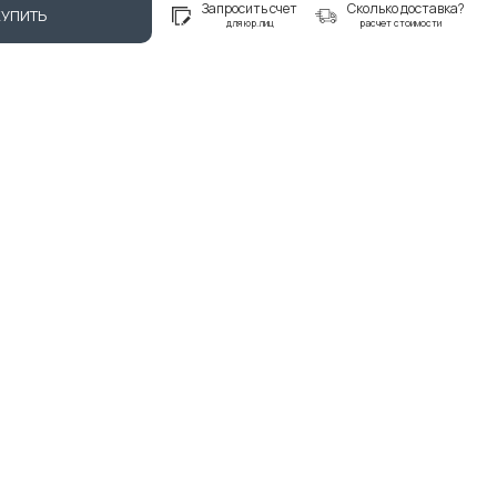
Запросить счет
Сколько доставка?
КУПИТЬ
для юр.лиц
расчет стоимости