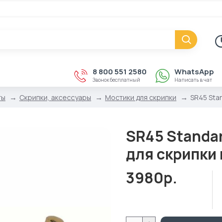
8 800 551 2580
WhatsApp
Звонок бесплатный
Написать в чат
ты
Скрипки, аксессуары
Мостики для скрипки
SR45 Sta
SR45 Standar
для скрипки 
3980р.