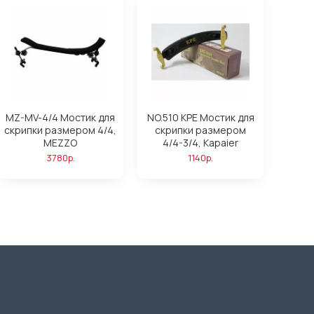
MZ-MV-4/4 Мостик для
NO.510 KPE Мостик для
скрипки размером 4/4,
скрипки размером
MEZZO
4/4-3/4, Kapaier
3780р.
1140р.