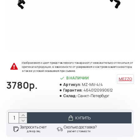
Изображения и цвет представленного товара могут незначительно отличаться от
оригинала продукции, в зависимости от разрешения и настроек вашего монитора,
а также условий освещения при съемке.
В НАЛИЧИИ
MEZZO
3780р.
Артикул:
MZ-MV-4/4
Гарантия:
4640120990612
Склад:
Санкт-Петербург
КУПИТЬ
Запросить счет
Сколько доставка?
для юр.лиц
расчет стоимости