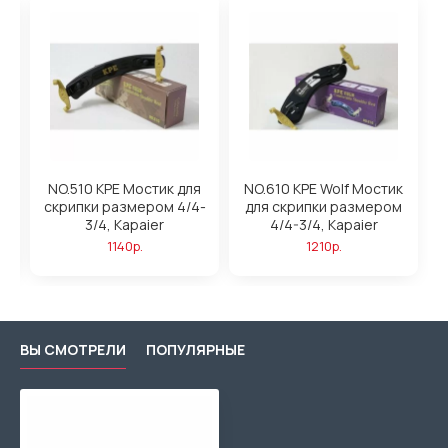
NO.510 KPE Мостик для
NO.610 KPE Wolf Мостик
-
скрипки размером 4/4-
для скрипки размером
3/4, Kapaier
4/4-3/4, Kapaier
1140р.
1210р.
ВЫ СМОТРЕЛИ
ПОПУЛЯРНЫЕ