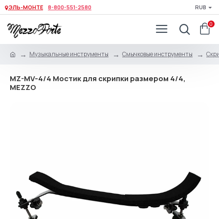
ЭЛЬ-МОНТЕ
8-800-551-2580
RUB
0
Музыкальные инструменты
Смычковые инструменты
Скри
MZ-MV-4/4 Мостик для скрипки размером 4/4,
MEZZO