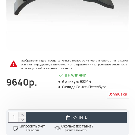
Изображения и цвет представленного товара могут незначительно отличаться от
оригинала продукции, в зависимости от разрешения и настроек вашего монитора,
а также условий освещения при съемке.
В НАЛИЧИИ
9640р.
Артикул:
BSG44
Склад:
Санкт-Петербург
Bonmusica
КУПИТЬ
Запросить счет
Сколько доставка?
для юр.лиц
расчет стоимости