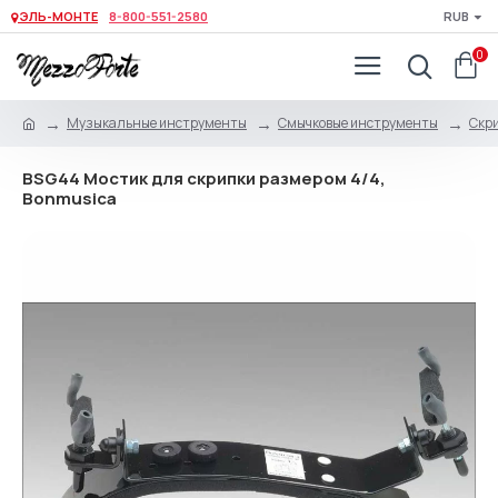
ЭЛЬ-МОНТЕ
8-800-551-2580
RUB
0
Музыкальные инструменты
Смычковые инструменты
Скри
BSG44 Мостик для скрипки размером 4/4,
Bonmusica