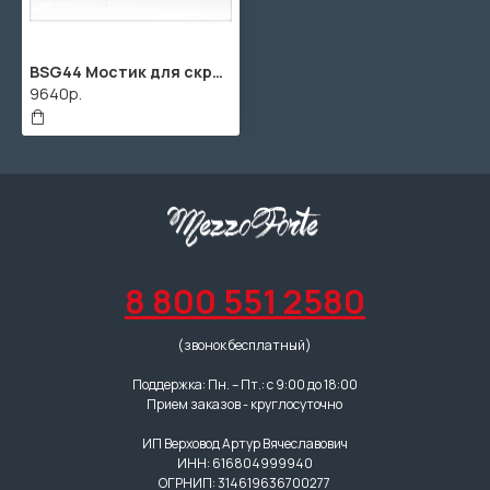
BSG44 Мостик для скрипки размером 4/4, Bonmusica
9640р.
8 800 551 2580
(звонок бесплатный)
Поддержка: Пн. – Пт.: с 9:00 до 18:00
Прием заказов - круглосуточно
ИП Верховод Артур Вячеславович
ИНН: 616804999940
ОГРНИП: 314619636700277