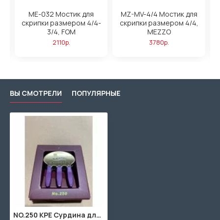
ME-032 Мостик для
MZ-MV-4/4 Мостик для
-
скрипки размером 4/4-
скрипки размером 4/4,
3/4, FOM
MEZZO
2110р.
3780р.
ВЫ СМОТРЕЛИ
ПОПУЛЯРНЫЕ
NO.250 KPE Сурдина для виолончели, Kapaier