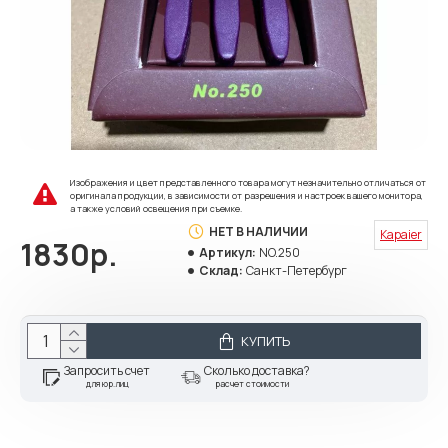
Изображения и цвет представленного товара могут незначительно отличаться от
оригинала продукции, в зависимости от разрешения и настроек вашего монитора,
а также условий освещения при съемке.
НЕТ В НАЛИЧИИ
Kapaier
1830р.
Артикул:
NO.250
Склад:
Санкт-Петербург
КУПИТЬ
Запросить счет
Сколько доставка?
для юр.лиц
расчет стоимости