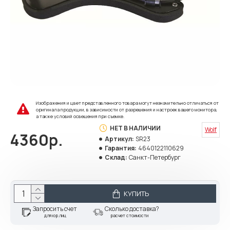
Изображения и цвет представленного товара могут незначительно отличаться от
оригинала продукции, в зависимости от разрешения и настроек вашего монитора,
а также условий освещения при съемке.
НЕТ В НАЛИЧИИ
Wolf
4360р.
Артикул:
SR23
Гарантия:
4640122110629
Склад:
Санкт-Петербург
КУПИТЬ
Запросить счет
Сколько доставка?
для юр.лиц
расчет стоимости