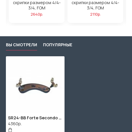
,
скрипки размером 4/4-
скрипки размером 4/4-
3/4, FOM
3/4, FOM
2640р.
2110р.
ВЫ СМОТРЕЛИ
ПОПУЛЯРНЫЕ
SR24-BB Forte Secondo Мостик для скрипки размером 1/2-1/4, бронзовый, Wolf
4360р.