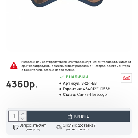
Изображения и цвет представленного товара могут незначительно отличаться от
оригинала продукции, в зависимости от разрешения и настроек вашего монитора,
а также условий освещения при съемке.
В НАЛИЧИИ
Wolf
4360р.
Артикул:
SR24-BB
Гарантия:
4640122110568
Склад:
Санкт-Петербург
КУПИТЬ
Запросить счет
Сколько доставка?
для юр.лиц
расчет стоимости