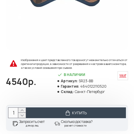
Изображения и цвет представленного товара могут незначительно отличаться от
оригинала продукции, в зависимости от разрешения и настроек вашего монитора,
а также условий освещения при съемке.
В НАЛИЧИИ
Wolf
4540р.
Артикул:
SR23-BB
Гарантия:
4640122110520
Склад:
Санкт-Петербург
КУПИТЬ
Запросить счет
Сколько доставка?
для юр.лиц
расчет стоимости