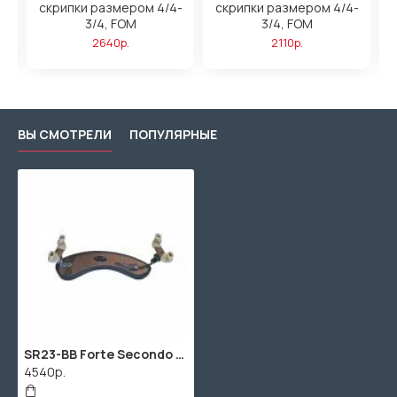
,
скрипки размером 4/4-
скрипки размером 4/4-
3/4, FOM
3/4, FOM
2640р.
2110р.
ВЫ СМОТРЕЛИ
ПОПУЛЯРНЫЕ
SR23-BB Forte Secondo Мостик для скрипки размером 4/4-3/4, бронзовый, Wolf
4540р.