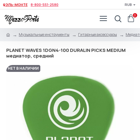
ЭЛЬ-МОНТЕ
8-800-551-2580
RUB
0
Музыкальные инструменты
Гитарные аксессуары
Медиато
PLANET WAVES 1DGN4-100 DURALIN PICKS MEDIUM
медиатор, средний
НЕТ В НАЛИЧИИ