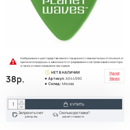
Изображения и цвет представленного товара могут незначительно отличаться от
оригинала продукции, в зависимости от разрешения и настроек вашего монитора,
а также условий освещения при съемке.
НЕТ В НАЛИЧИИ
Planet
38р.
Артикул:
A044990
Waves
Склад:
Москва
КУПИТЬ
Запросить счет
Сколько доставка?
для юр.лиц
расчет стоимости