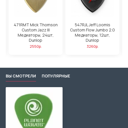
ры
471RMT Mick Thomson
547RJL Jeff Loomis
Custom Jazz III
Custom Flow Jumbo 2.0
Медиаторы, 24шт,
Медиаторы, 12шт,
ea
Dunlop
Dunlop
2550р.
3260р.
ВЫ СМОТРЕЛИ
ПОПУЛЯРНЫЕ