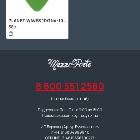
PLANET WAVES 1DGN4-100 DURALIN PICKS MEDIUM медиатор, средний
38р.
8 800 551 2580
(звонок бесплатный)
Поддержка: Пн. – Пт.: с 9:00 до 18:00
Прием заказов - круглосуточно
ИП Верховод Артур Вячеславович
ИНН: 616804999940
ОГРНИП: 314619636700277