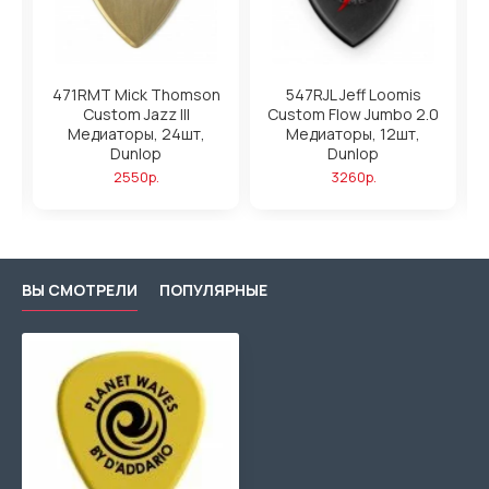
ры
471RMT Mick Thomson
547RJL Jeff Loomis
Custom Jazz III
Custom Flow Jumbo 2.0
Медиаторы, 24шт,
Медиаторы, 12шт,
ea
Dunlop
Dunlop
2550р.
3260р.
ВЫ СМОТРЕЛИ
ПОПУЛЯРНЫЕ