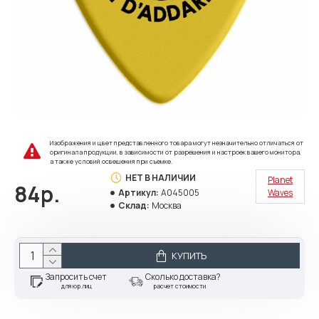
Изображения и цвет представленного товара могут незначительно отличаться от
оригинала продукции, в зависимости от разрешения и настроек вашего монитора,
а также условий освещения при съемке.
НЕТ В НАЛИЧИИ
Planet
84р.
Артикул:
A045005
Waves
Склад:
Москва
КУПИТЬ
Запросить счет
Сколько доставка?
для юр.лиц
расчет стоимости