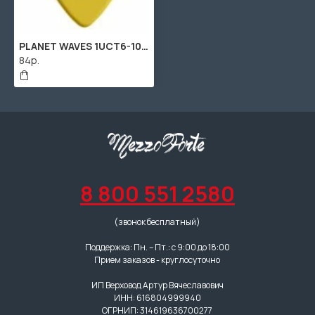
PLANET WAVES 1UCT6-100 CORTEX PICKS HEAVY медиатор, жёсткий
84р.
8 800 551 2580
(звонок бесплатный)
Поддержка: Пн. – Пт.: с 9:00 до 18:00
Прием заказов - круглосуточно
ИП Верховод Артур Вячеславович
ИНН: 616804999940
ОГРНИП: 314619636700277