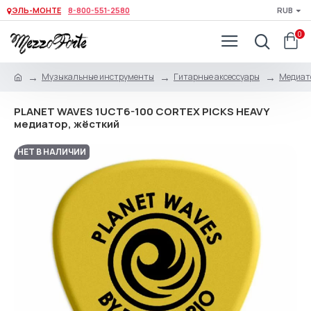
ЭЛЬ-МОНТЕ
8-800-551-2580
RUB
0
Музыкальные инструменты
Гитарные аксессуары
Медиато
PLANET WAVES 1UCT6-100 CORTEX PICKS HEAVY
медиатор, жёсткий
НЕТ В НАЛИЧИИ