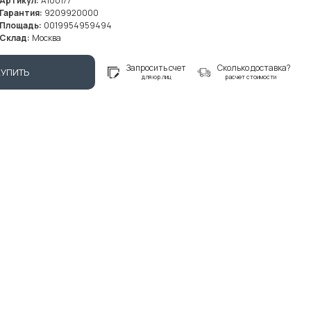
Артикул:
A100177
Гарантия:
9209920000
Площадь:
0019954959494
Склад:
Москва
Запросить счет
Сколько доставка?
КУПИТЬ
для юр.лиц
расчет стоимости