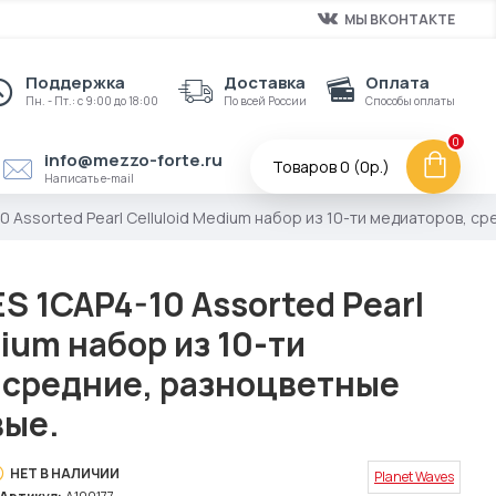
МЫ ВКОНТАКТЕ
Поддержка
Доставка
Оплата
Пн. - Пт.: с 9:00 до 18:00
По всей России
Способы оплаты
0
info@mezzo-forte.ru
Товаров 0 (0р.)
Написать e-mail
 Assorted Pearl Celluloid Medium набор из 10-ти медиаторов, с
 1CAP4-10 Assorted Pearl
dium набор из 10-ти
 средние, разноцветные
вые.
НЕТ В НАЛИЧИИ
Planet Waves