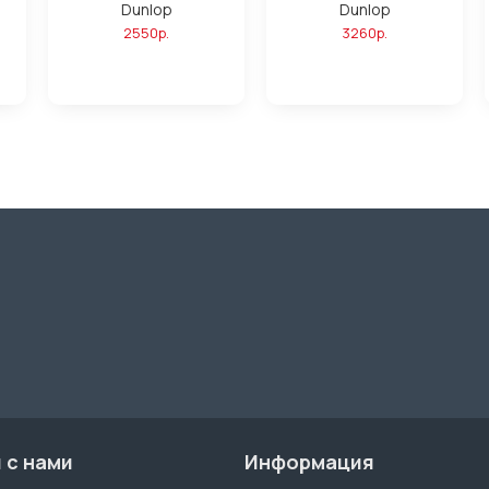
Dunlop
Dunlop
2550р.
3260р.
 с нами
Информация