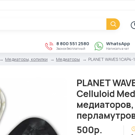
8 800 551 2580
WhatsApp
Звонок бесплатный
Написать в чат
Медиаторы, копилки
Медиаторы
PLANET WAVES 1CAP4-10
PLANET WAVES
Celluloid Me
медиаторов,
перламутро
500р.