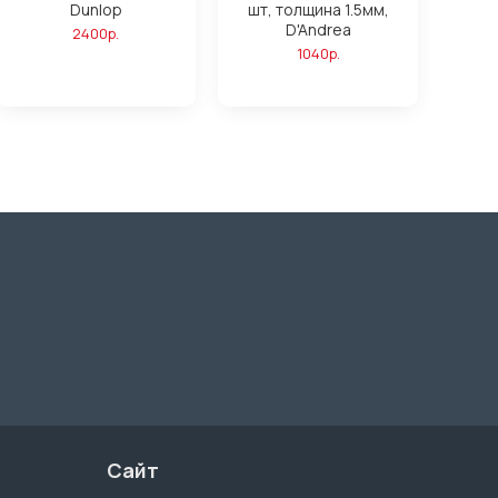
Dunlop
шт, толщина 1.5мм,
D'Andrea
2400р.
1040р.
Сайт