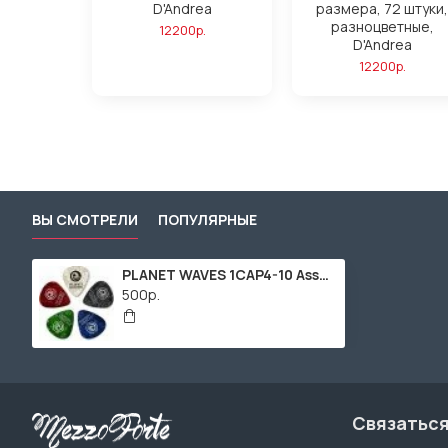
D'Andrea
размера, 72 штуки,
разноцветные,
12200р.
D'Andrea
12200р.
ВЫ СМОТРЕЛИ
ПОПУЛЯРНЫЕ
PLANET WAVES 1CAP4-10 Assorted Pearl Celluloid Medium набор из 10-ти медиаторов, средние, разноцветные перламутровые.
500р.
Связаться