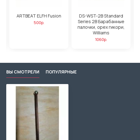
ARTBEAT ELFH Fusion
DS-WST-2B Standard
а,
Series 2B Барабанные
500р.
палочки, орех гикори,
Williams
1060р.
ВЫ СМОТРЕЛИ
ПОПУЛЯРНЫЕ