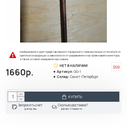
Изображения и цвет представленного товара могут незначительно отличаться от
оригинала продукции, в зависимости от разрешения и настроек вашего монитора,
а также условий освещения при съемке.
НЕТ В НАЛИЧИИ
Grig
1660р.
Артикул:
GG-1
Склад:
Санкт-Петербург
КУПИТЬ
Запросить счет
Сколько доставка?
для юр.лиц
расчет стоимости