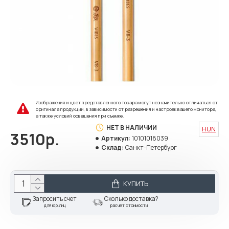
Изображения и цвет представленного товара могут незначительно отличаться от
оригинала продукции, в зависимости от разрешения и настроек вашего монитора,
а также условий освещения при съемке.
НЕТ В НАЛИЧИИ
HUN
3510р.
Артикул:
10101018039
Склад:
Санкт-Петербург
КУПИТЬ
Запросить счет
Сколько доставка?
для юр.лиц
расчет стоимости