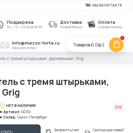
МЫ ВКОНТАКТЕ
Поддержка
Доставка
Оплата
Пн. - Пт.: с 9:00 до 18:00
По всей России
Способы оплаты
0
info@mezzo-forte.ru
Товаров 0 (0р.)
Написать e-mail
ь с тремя штырьками, деревянный, Grig
ель с тремя штырьками,
 Grig
НЕТ В НАЛИЧИИ
Grig
Артикул:
GD3D
Склад:
Санкт-Петербург
Запросить счет
Сколько доставка?
КУПИТЬ