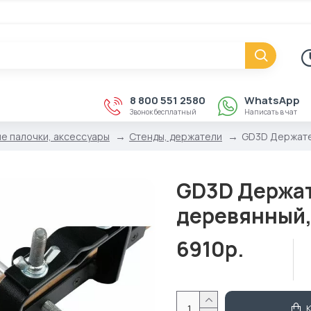
8 800 551 2580
WhatsApp
Звонок бесплатный
Написать в чат
е палочки, аксессуары
Стенды, держатели
GD3D Держател
GD3D Держат
деревянный,
6910р.