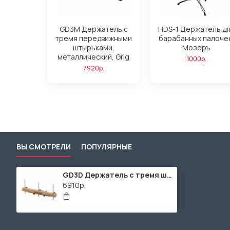
GD3M Держатель с
HDS-1 Держатель д
тремя передвижными
барабанных палочек
штырьками,
Мозеръ
металлический, Grig
1000р.
7920р.
ВЫ СМОТРЕЛИ
ПОПУЛЯРНЫЕ
GD3D Держатель с тремя штырьками, деревянный, Grig
6910р.