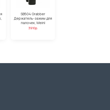
ля
SB504 Grabber
,
Держатель-зажим для
палочек, Meinl
3910р.