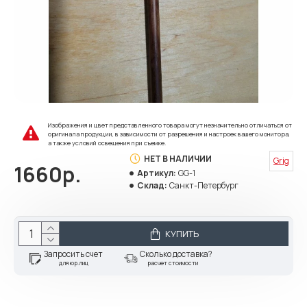
Изображения и цвет представленного товара могут незначительно отличаться от
оригинала продукции, в зависимости от разрешения и настроек вашего монитора,
а также условий освещения при съемке.
НЕТ В НАЛИЧИИ
Grig
1660р.
Артикул:
GG-1
Склад:
Санкт-Петербург
КУПИТЬ
Запросить счет
Сколько доставка?
для юр.лиц
расчет стоимости