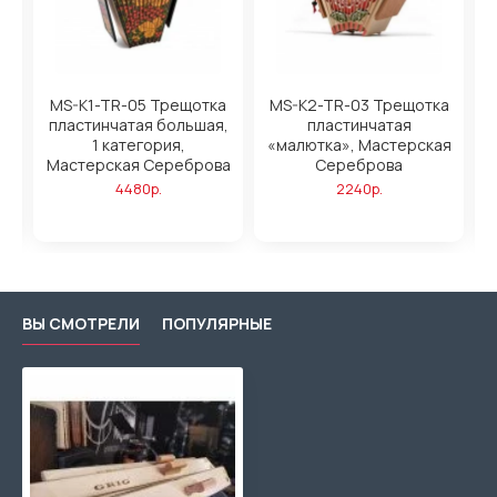
а
MS-K1-TR-05 Трещотка
MS-K2-TR-03 Трещотка
пластинчатая большая,
пластинчатая
я,
1 категория,
«малютка», Мастерская
«
ва
Мастерская Сереброва
Сереброва
4480р.
2240р.
ВЫ СМОТРЕЛИ
ПОПУЛЯРНЫЕ