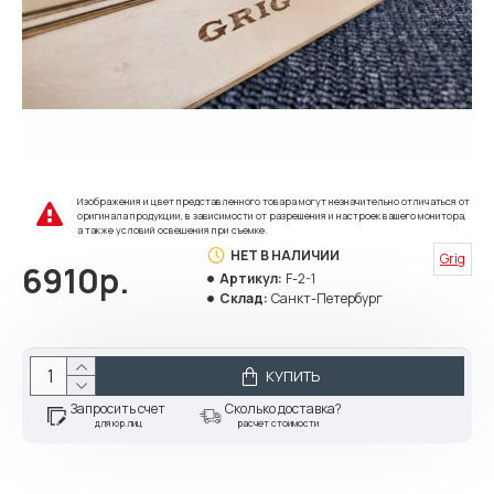
Изображения и цвет представленного товара могут незначительно отличаться от
оригинала продукции, в зависимости от разрешения и настроек вашего монитора,
а также условий освещения при съемке.
НЕТ В НАЛИЧИИ
Grig
6910р.
Артикул:
F-2-1
Склад:
Санкт-Петербург
КУПИТЬ
Запросить счет
Сколько доставка?
для юр.лиц
расчет стоимости