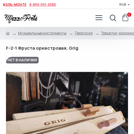
ЭЛЬ-МОНТЕ
8-800-551-2580
RUB
0
Музыкальные инструменты
Перкуссия
Трещотки, кокирико
F-2-1 Фруста оркестровая, Grig
НЕТ В НАЛИЧИИ