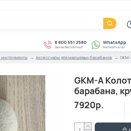
8 800 551 2580
WhatsApp
Звонок бесплатный
Написать в чат
 инструменты
Аксессуары для маршевых барабанов
GKM-A
GKM-A Колот
барабана, кр
7920р.