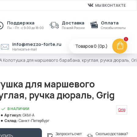
МЫ ВКОНТАКТЕ
Поддержка
Доставка
Оплата
Пн. - Пт.: с 9:00 до 18:00
По всей России
Способы оплаты
0
info@mezzo-forte.ru
Товаров 0 (0р.)
Написать e-mail
 Колотушка для маршевого барабана, круглая, ручка дюраль, Gr
ушка для маршевого
углая, ручка дюраль, Grig
В НАЛИЧИИ
Grig
Артикул:
GKM-A
Склад:
Санкт-Петербург
Запросить счет
Сколько доставка?
КУПИТЬ