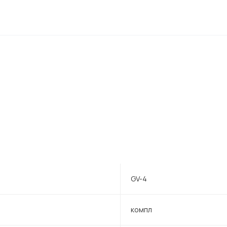
GV-4
компл