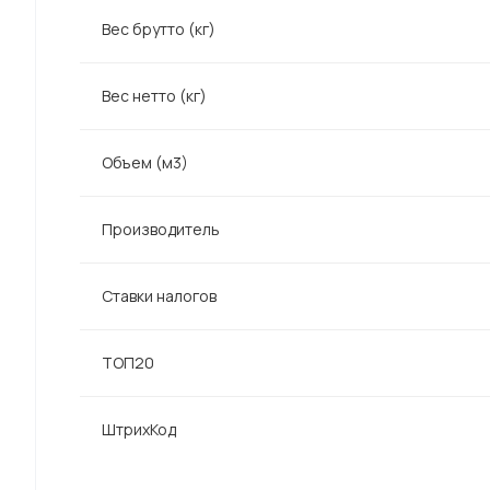
Вес брутто (кг)
Вес нетто (кг)
Объем (м3)
Производитель
Ставки налогов
ТОП20
ШтрихКод