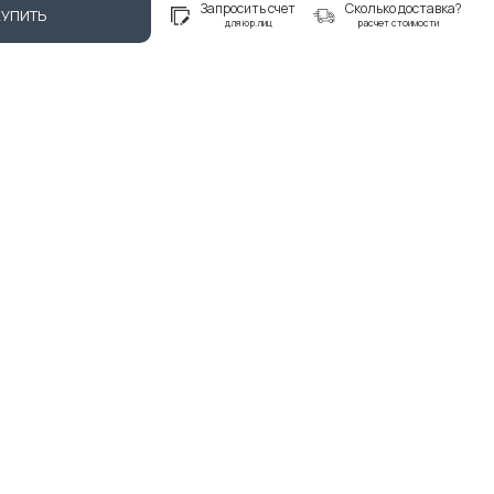
Запросить счет
Сколько доставка?
КУПИТЬ
для юр.лиц
расчет стоимости