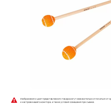
Изображения и цвет представленного товара могут незначительно отличаться от о
и настроек вашего монитора, а также условий освещения при съемке.