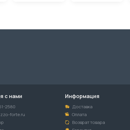
я с нами
Информация
51-2580
Доставка
zzo-forte.ru
Оплата
pp
Возврат товара