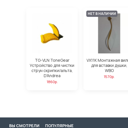
НЕТ В НАЛИЧИИ
TG-VLN ToneGear
VX11K Монтажная вил
Устройство для чистки
для вставки душки,
струн скрипки/альта,
WBO
D'Andrea
1570р.
1860р.
ВЫ СМОТРЕЛИ
ПОПУЛЯРНЫЕ