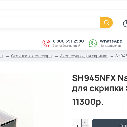
8 800 551 2580
WhatsApp
Звонок бесплатный
Написать в чат
ты
Скрипки, аксессуары
Аксессуары для скрипки
SH945
SH945NFX Na
для скрипки
11300р.