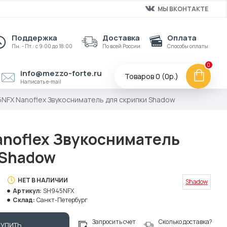
МЫ ВКОНТАКТЕ
Поддержка
Доставка
Оплата
Пн. - Пт.: с 9:00 до 18:00
По всей России
Способы оплаты
0
info@mezzo-forte.ru
Товаров 0 (0р.)
Написать e-mail
NFX Nanoflex Звукосниматель для скрипки Shadow
noflex Звукосниматель
 Shadow
НЕТ В НАЛИЧИИ
Shadow
Артикул:
SH945NFX
Склад:
Санкт-Петербург
Запросить счет
Сколько доставка?
КУПИТЬ