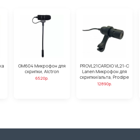
ка
GM604 Микрофон для
PROVL21CARDIO VL21-C
скрипки, Alctron
Lanen Микрофон для
скрипки/альта, Prodipe
6520р.
12890р.