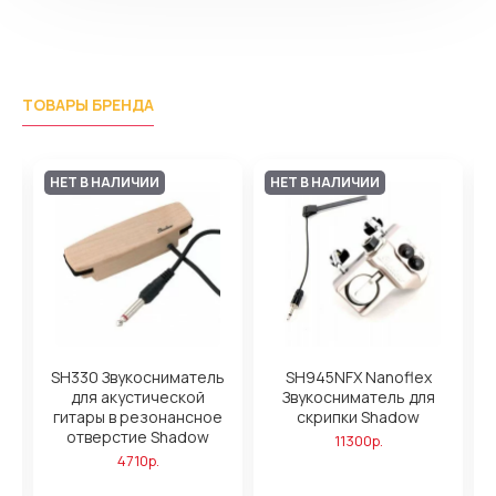
ТОВАРЫ БРЕНДА
НЕТ В НАЛИЧИИ
НЕТ В НАЛИЧИИ
SH330 Звукосниматель
SH945NFX Nanoflex
для акустической
Звукосниматель для
я
гитары в резонансное
скрипки Shadow
отверстие Shadow
11300р.
4710р.