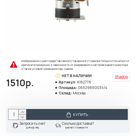
Изображения и цвет представленного товара могут незначительно отличаться от
оригинала продукции, в зависимости от разрешения и настроек вашего монитора,
а также условий освещения при съемке.
НЕТ В НАЛИЧИИ
Shadow
1510р.
Артикул:
A182778
Площадь:
0652988003414
Склад:
Москва
КУПИТЬ
Запросить счет
Сколько доставка?
для юр.лиц
расчет стоимости