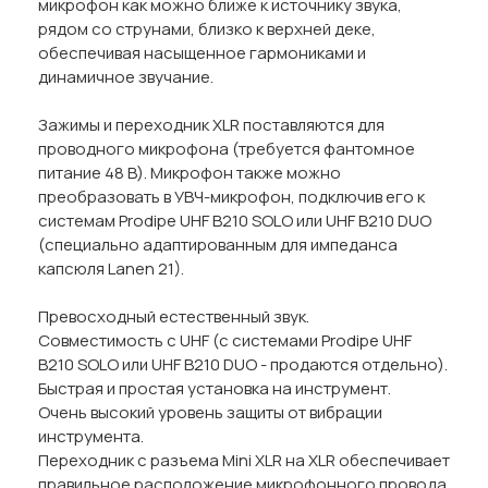
микрофон как можно ближе к источнику звука,
рядом со струнами, близко к верхней деке,
обеспечивая насыщенное гармониками и
динамичное звучание.
Зажимы и переходник XLR поставляются для
проводного микрофона (требуется фантомное
питание 48 В). Микрофон также можно
преобразовать в УВЧ-микрофон, подключив его к
системам Prodipe UHF B210 SOLO или UHF B210 DUO
(специально адаптированным для импеданса
капсюля Lanen 21).
Превосходный естественный звук.
Совместимость с UHF (с системами Prodipe UHF
B210 SOLO или UHF B210 DUO - продаются отдельно).
Быстрая и простая установка на инструмент.
Очень высокий уровень защиты от вибрации
инструмента.
Переходник с разъема Mini XLR на XLR обеспечивает
правильное расположение микрофонного провода