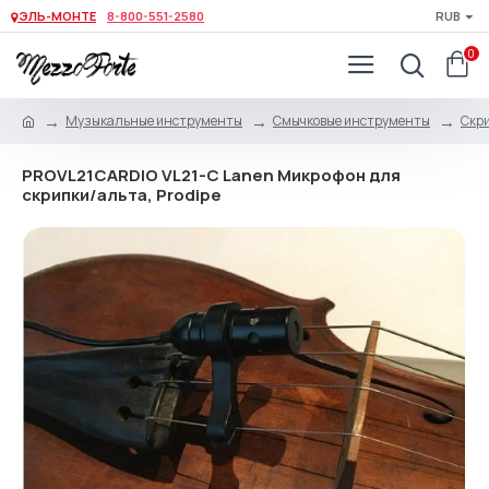
ЭЛЬ-МОНТЕ
8-800-551-2580
RUB
0
Музыкальные инструменты
Смычковые инструменты
Скри
PROVL21CARDIO VL21-C Lanen Микрофон для
скрипки/альта, Prodipe