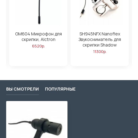
а
GM604 Микрофон для
SH945NFX Nanoflex
O
скрипки, Alctron
Звукосниматель для
скрипки Shadow
6520р.
11300р.
ВЫ СМОТРЕЛИ
ПОПУЛЯРНЫЕ