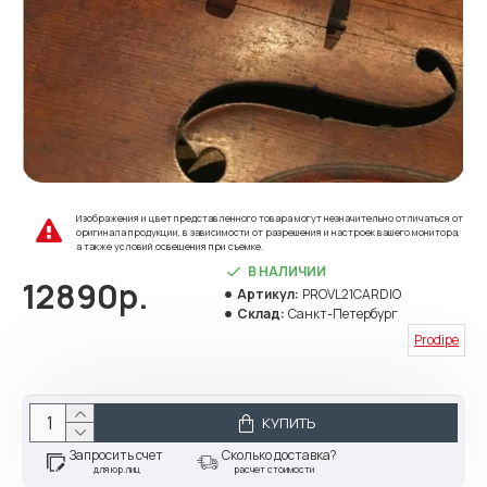
Изображения и цвет представленного товара могут незначительно отличаться от
оригинала продукции, в зависимости от разрешения и настроек вашего монитора,
а также условий освещения при съемке.
В НАЛИЧИИ
12890р.
Артикул:
PROVL21CARDIO
Склад:
Санкт-Петербург
Prodipe
КУПИТЬ
Запросить счет
Сколько доставка?
для юр.лиц
расчет стоимости