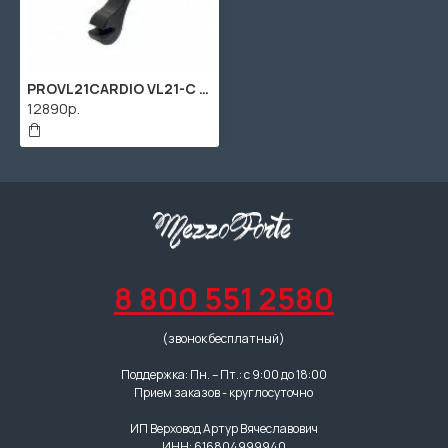
PROVL21CARDIO VL21-C Lanen Микрофон для скрипки/альта, Prodipe
12890р.
8 800 551 2580
(звонок бесплатный)
Поддержка: Пн. – Пт.: с 9:00 до 18:00
Прием заказов - круглосуточно
ИП Верховод Артур Вячеславович
ИНН: 616804999940