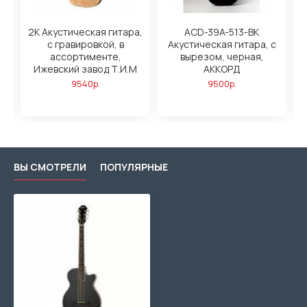
2K Акустическая гитара,
ACD-39A-513-BK
т
с гравировкой, в
Акустическая гитара, с
ассортименте,
вырезом, черная,
Ижевский завод Т.И.М
АККОРД
9540р.
9500р.
ВЫ СМОТРЕЛИ
ПОПУЛЯРНЫЕ