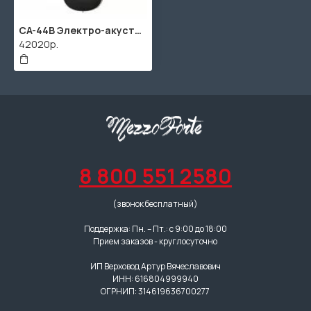
CA-44B Электро-акустическая гитара, черная, Shadow
42020р.
8 800 551 2580
(звонок бесплатный)
Поддержка: Пн. – Пт.: с 9:00 до 18:00
Прием заказов - круглосуточно
ИП Верховод Артур Вячеславович
ИНН: 616804999940
ОГРНИП: 314619636700277