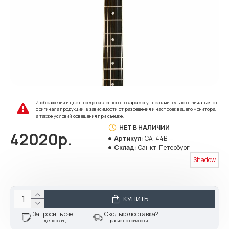
Изображения и цвет представленного товара могут незначительно отличаться от
оригинала продукции, в зависимости от разрешения и настроек вашего монитора,
а также условий освещения при съемке.
НЕТ В НАЛИЧИИ
42020р.
Артикул:
CA-44B
Склад:
Санкт-Петербург
Shadow
КУПИТЬ
Запросить счет
Сколько доставка?
для юр.лиц
расчет стоимости