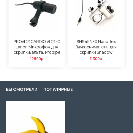
я
PROVL21CARDIO VL21-C
SH945NFX Nanoflex
Lanen Микрофон для
Звукосниматель для
скрипки/альта, Prodipe
скрипки Shadow
12890р.
11300р.
ВЫ СМОТРЕЛИ
ПОПУЛЯРНЫЕ