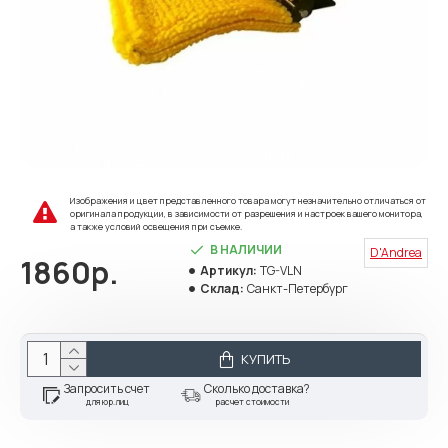
Изображения и цвет представленного товара могут незначительно отличаться от
оригинала продукции, в зависимости от разрешения и настроек вашего монитора,
а также условий освещения при съемке.
В НАЛИЧИИ
D'Andrea
1860р.
Артикул:
TG-VLN
Склад:
Санкт-Петербург
КУПИТЬ
Запросить счет
Сколько доставка?
для юр.лиц
расчет стоимости