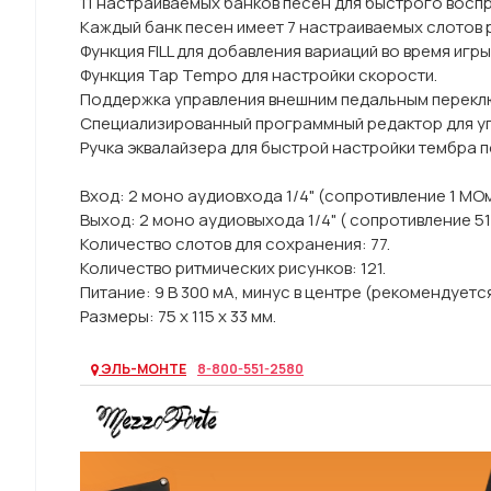
11 настраиваемых банков песен для быстрого восп
Каждый банк песен имеет 7 настраиваемых слотов
Функция FILL для добавления вариаций во время игры
Функция Tap Tempo для настройки скорости.
Поддержка управления внешним педальным перекл
Специализированный программный редактор для уп
Ручка эквалайзера для быстрой настройки тембра 
Вход: 2 моно аудиовхода 1/4" (сопротивление 1 МОм
Выход: 2 моно аудиовыхода 1/4" ( сопротивление 51
Количество слотов для сохранения: 77.
Количество ритмических рисунков: 121.
Питание: 9 В 300 мА, минус в центре (рекомендует
Размеры: 75 х 115 х 33 мм.