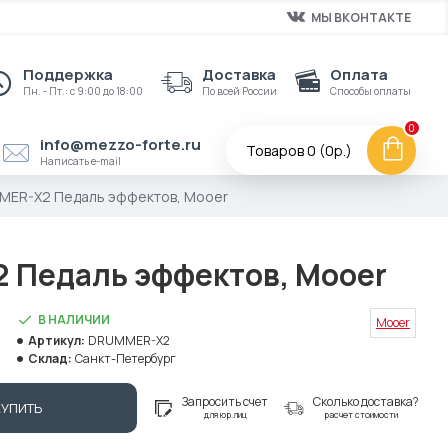
МЫ ВКОНТАКТЕ
Поддержка
Доставка
Оплата
Пн. - Пт.: с 9:00 до 18:00
По всей России
Способы оплаты
0
info@mezzo-forte.ru
Товаров 0 (0р.)
Написать e-mail
ER-X2 Педаль эффектов, Mooer
Педаль эффектов, Mooer
В НАЛИЧИИ
Mooer
Артикул:
DRUMMER-X2
Склад:
Санкт-Петербург
Запросить счет
Сколько доставка?
КУПИТЬ
для юр.лиц
расчет стоимости