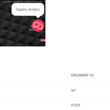
DRUMMER-X2
шт
0.523