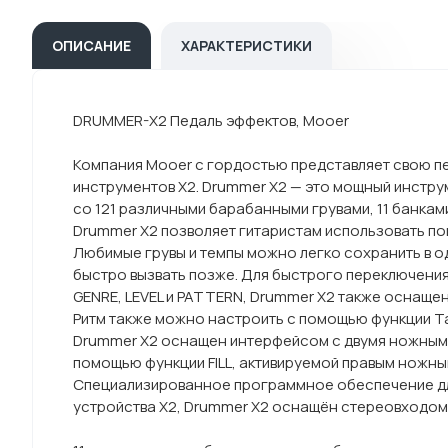
ОПИСАНИЕ
ХАРАКТЕРИСТИКИ
DRUMMER-X2 Педаль эффектов, Mooer
Компания Mooer с гордостью представляет свою п
инструментов X2. Drummer X2 — это мощный инстр
со 121 различными барабанными грувами, 11 банкам
Drummer X2 позволяет гитаристам использовать поп
Любимые грувы и темпы можно легко сохранить в од
быстро вызвать позже. Для быстрого переключени
GENRE, LEVEL и PATTERN, Drummer X2 также оснащен
Ритм также можно настроить с помощью функции T
Drummer X2 оснащен интерфейсом с двумя ножными
помощью функции FILL, активируемой правым ножн
Специализированное программное обеспечение для
устройства X2, Drummer X2 оснащён стереовходом/