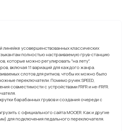
й линейке усовершенствованных классических
музыкантам полностью настраиваемую грув-станцию
в, которые можно регулировать "на лету".
ов, включая 11 вариаций для каждого жанра.
раиваемых слотов для ритмов, чтобы их можно было
ножные переключатели. Помимо ручек SPEED,
ения совместимости с устройствами FRFR и не-FRFR.
чателя.
рутки барабанных грувов и создания очереди с
рузить с официального сайта MOOER. Как и другие
мм) для подключения педального переключателя.