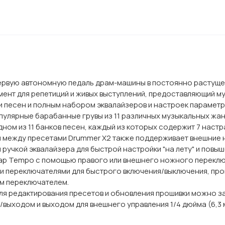
ервую автономную педаль драм-машины в постоянно растуще
умент для репетиций и живых выступлений, предоставляющий 
и песен и полным набором эквалайзеров и настроек параметро
улярные барабанные грувы из 11 различных музыкальных жанр
ном из 11 банков песен, каждый из которых содержит 7 наст
я между пресетами Drummer X2 также поддерживает внешние 
 ручкой эквалайзера для быстрой настройки "на лету" и повыш
ap Tempo с помощью правого или внешнего ножного переклю
 переключателями для быстрого включения/выключения, прок
ым переключателем.
 редактирования пресетов и обновления прошивки можно заг
выходом и выходом для внешнего управления 1/4 дюйма (6,3 