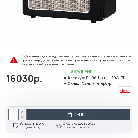
Изображения и цвет представленного товара могут незначительно отличаться от
оригинала продукции, в зависимости от разрешения и настроек вашего монитора,
а также условий освещения при съемке.
В НАЛИЧИИ
16030р.
Артикул:
DH06-Hornet-30W-BK
Склад:
Санкт-Петербург
Mooer
КУПИТЬ
Запросить счет
Сколько доставка?
для юр.лиц
расчет стоимости