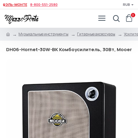
ЭЛЬ-МОНТЕ
8-800-551-2580
RUB
0
Музыкальные инструменты
Гитарные аксессуары
Усилите
DH06-Hornet-30W-BK Комбоусилитель, 30Вт, Mooer