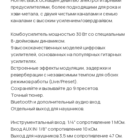
Hornet Black оснащен девятью электрогитарными
предусилителями, более подходящими для рока и
хэви-метала, с двумя чистыми каналами и семью
каналами с высоким усилением/овердрайвом.
Комбоусилитель мощностью 30 Вт со специальным
8-дюймовым динамиком.
9 высококачественных моделей цифровых
усилителей, основанных на популярных гитарных
усилителях.
Встроенные эффекты модуляции, задержки и
реверберации с независимым темпом для обоих
режимов работы (Live/Preset).
Сохраняйте и вызывайте до 9 пресетов.
Точный тюнер.
Bluetooth и дополнительный аудио вход.
Отдельный выход для наушников.
Инструментальный вход: 1/4" сопротивление 1 МОм.
Вход AUX IN: 1/8" сопротивление 10 кОм.
Выход для наушников 3,5 мм сопротивление 47 Ом.