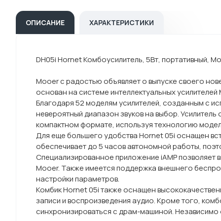
ОПИСАНИЕ
ХАРАКТЕРИСТИКИ
DH05i Hornet Комбоусилитель, 5Вт, портативный, M
Mooer с радостью объявляет о выпуске своего нов
основан на системе интеллектуальных усилителей 
Благодаря 52 моделям усилителей, созданным с ис
невероятный диапазон звуков на выбор. Усилитель
компактном формате, используя технологию модел
Для еще большего удобства Hornet 05i оснащен вс
обеспечивает до 5 часов автономной работы, поэто
Специализированное приложение iAMP позволяет вы
Mooer. Также имеется поддержка внешнего беспро
настройки параметров.
Комбик Hornet 05i также оснащен высококачествен
записи и воспроизведения аудио. Кроме того, ком
синхронизироваться с драм-машиной. Независимо от