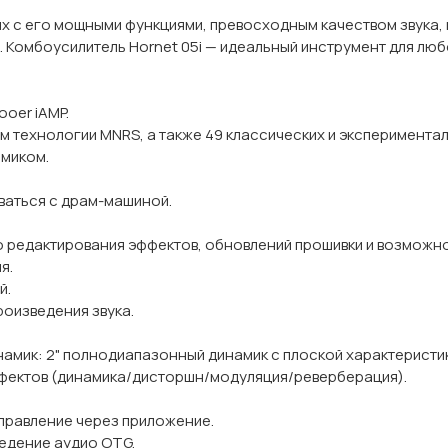
ях с его мощными функциями, превосходным качеством звука,
Комбоусилитель Hornet 05i — идеальный инструмент для люб
oer iAMP.
м технологии MNRS, а также 49 классических и эксперимента
амиком.
ваться с драм-машиной.
редактирования эффектов, обновлений прошивки и возможнос
я.
й.
роизведения звука.
намик: 2" полнодиапазонный динамик с плоской характеристи
эффектов (динамика/дисторшн/модуляция/реверберация).
управление через приложение.
едение аудио OTG.