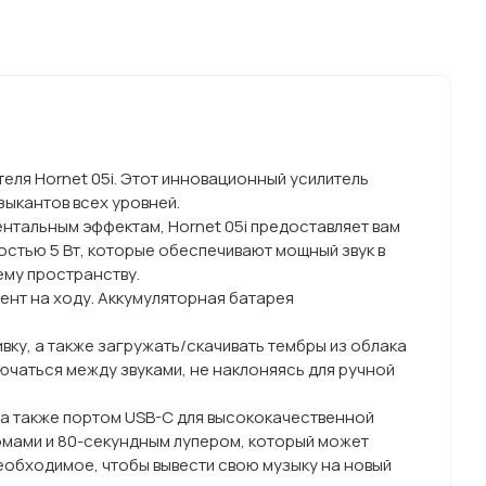
ля Hornet 05i. Этот инновационный усилитель
ыкантов всех уровней.
нтальным эффектам, Hornet 05i предоставляет вам
стью 5 Вт, которые обеспечивают мощный звук в
ему пространству.
ент на ходу. Аккумуляторная батарея
ку, а также загружать/скачивать тембры из облака
чаться между звуками, не наклоняясь для ручной
 а также портом USB-C для высококачественной
омами и 80-секундным лупером, который может
необходимое, чтобы вывести свою музыку на новый