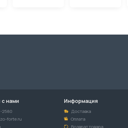
 с нами
Информация
1-2580
Доставка
o-forte.ru
Оплата
p
Возврат товара