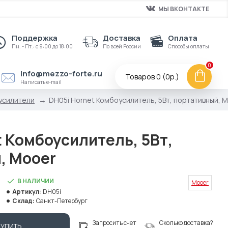
МЫ ВКОНТАКТЕ
Поддержка
Доставка
Оплата
Пн. - Пт.: с 9:00 до 18:00
По всей России
Способы оплаты
0
info@mezzo-forte.ru
Товаров 0 (0р.)
Написать e-mail
усилители
DH05i Hornet Комбоусилитель, 5Вт, портативный, 
 Комбоусилитель, 5Вт,
, Mooer
В НАЛИЧИИ
Mooer
Артикул:
DH05i
Склад:
Санкт-Петербург
Запросить счет
Сколько доставка?
КУПИТЬ