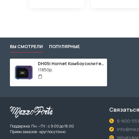
ВЫ СМОТРЕЛИ
ПОПУЛЯРНЫЕ
DH05i Hornet Комбоусилитель, 5Вт, портативный, Mooer
11850р.
Связаться
8-800-55
Поддержка: Пн. – Пт.: с 9:00 до 18:00
info@mezz
Прием заказов - круглосуточно
WhatsAp