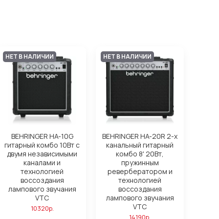
НЕТ В НАЛИЧИИ
НЕТ В НАЛИЧИИ
BEHRINGER HA-10G
BEHRINGER HA-20R 2-х
гитарный комбо 10Вт с
канальный гитарный
двумя независимыми
комбо 8' 20Вт,
каналами и
пружинным
технологией
ревербератором и
воссоздания
технологией
лампового звучания
воссоздания
VTC
лампового звучания
VTC
10320р.
14190р.