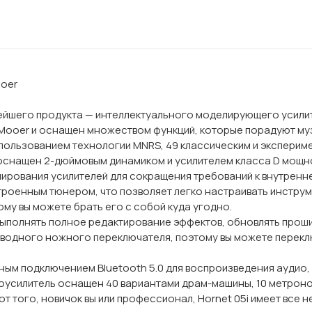
ooer
ейшего продукта — интеллектуального моделирующего усилите
Mooer и оснащен множеством функций, которые порадуют муз
пользованием технологии MNRS, 49 классическим и экспериме
 оснащен 2-дюймовым динамиком и усилителем класса D мощно
ирования усилителей для сокращения требований к внутренн
троенным тюнером, что позволяет легко настраивать инструм
му вы можете брать его с собой куда угодно.
полнять полное редактирование эффектов, обновлять прошив
водного ножного переключателя, поэтому вы можете переклю
ным подключением Bluetooth 5.0 для воспроизведения аудио,
боусилитель оснащен 40 вариантами драм-машины, 10 метрон
 того, новичок вы или профессионал, Hornet 05i имеет все 