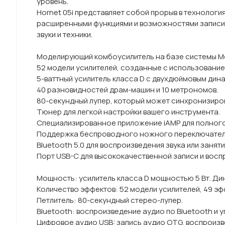
уровень.
Hornet 05i представляет собой прорыв в технологи
расширенными функциями и возможностями записи. 
звуки и техники.
Моделирующий комбоусилитель на базе системы Mo
52 модели усилителей, созданные с использование
5-ваттный усилитель класса D с двухдюймовым дин
40 разновидностей драм-машин и 10 метрономов.
80-секундный лупер, который может синхронизиро
Тюнер для легкой настройки вашего инструмента.
Специализированное приложение iAMP для полного 
Поддержка беспроводного ножного переключател
Bluetooth 5.0 для воспроизведения звука или заняти
Порт USB-C для высококачественной записи и восп
Мощность: усилитель класса D мощностью 5 Вт. Ди
Количество эффектов: 52 модели усилителей, 49 
Петлитель: 80-секундный стерео-лупер.
Bluetooth: воспроизведение аудио по Bluetooth и 
Цифровое аудио USB: запись аудио OTG, воспроизв