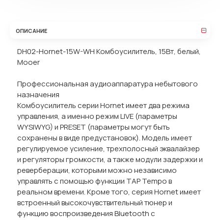
ОПИСАНИЕ
DH02-Hornet-15W-WH Комбоусилитель, 15Вт, белый,
Mooer
Профессиональная аудиоаппаратура небытового
назначения
Комбоусилитель серии Hornet имеет два режима
управления, а именно режим LIVE (параметры
WYSIWYG) и PRESET (параметры могут быть
сохранены в виде предустановок). Модель имеет
регулируемое усиление, трехполосный эквалайзер
и регуляторы громкости, а также модули задержки и
реверберации, которыми можно независимо
управлять с помощью функции TAP Tempo в
реальном времени. Кроме того, серия Hornet имеет
встроенный высокочувствительный тюнер и
функцию воспроизведения Bluetooth с