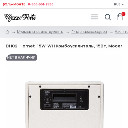
ЭЛЬ-МОНТЕ
8-800-551-2580
RUB
0
Музыкальные инструменты
Гитарные аксессуары
Усилите
DH02-Hornet-15W-WH Комбоусилитель, 15Вт, Mooer
НЕТ В НАЛИЧИИ