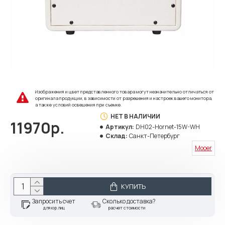
Изображения и цвет представленного товара могут незначительно отличаться от
оригинала продукции, в зависимости от разрешения и настроек вашего монитора,
а также условий освещения при съемке.
НЕТ В НАЛИЧИИ
11970р.
Артикул:
DH02-Hornet-15W-WH
Склад:
Санкт-Петербург
Mooer
КУПИТЬ
Запросить счет
Сколько доставка?
для юр.лиц
расчет стоимости