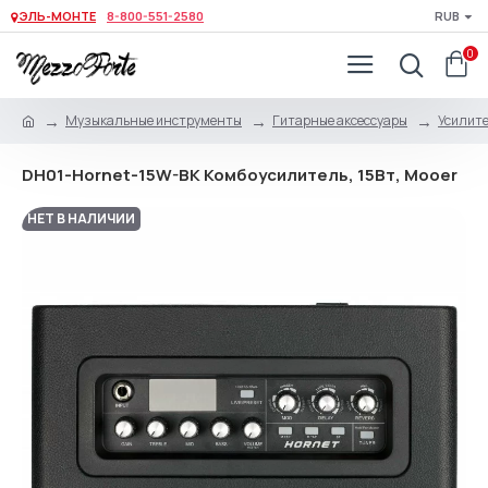
ЭЛЬ-МОНТЕ
8-800-551-2580
RUB
0
Музыкальные инструменты
Гитарные аксессуары
Усилите
DH01-Hornet-15W-BK Комбоусилитель, 15Вт, Mooer
НЕТ В НАЛИЧИИ