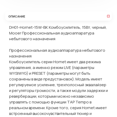
ОПИСАНИЕ
DH01-Hornet-15W-BK Комбоусилитель, 15Вт, черный,
Mooer Профессиональная аудиоаппаратура
небытового назначения
Профессиональная аудиоаппаратура небытового
назначения
Комбоусилитель серии Hornet имеет два режима
управления, а именно режим LIVE (параметры
WYSIWYG) и PRESET (параметры могут быть
сохранены в виде предустановок). Модель имеет
регулируемое усиление, трехполосный эквалайзер
и регуляторы громкости, а также модули задержки и
реверберации, которыми можно независимо
управлять с помощью функции TAP Tempo в
реальном времени. Кроме того, серия Hornet имеет
встроенный высокочувствительный тюнер и