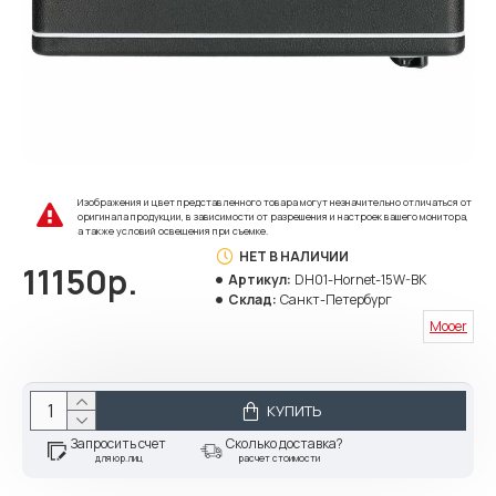
Изображения и цвет представленного товара могут незначительно отличаться от
оригинала продукции, в зависимости от разрешения и настроек вашего монитора,
а также условий освещения при съемке.
НЕТ В НАЛИЧИИ
11150р.
Артикул:
DH01-Hornet-15W-BK
Склад:
Санкт-Петербург
Mooer
КУПИТЬ
Запросить счет
Сколько доставка?
для юр.лиц
расчет стоимости