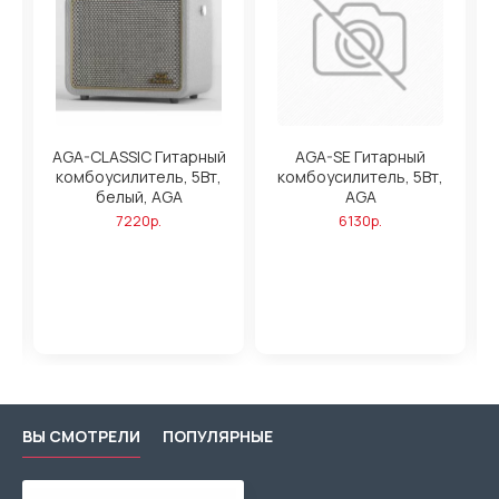
ль
AGA-CLASSIC Гитарный
AGA-SE Гитарный
комбоусилитель, 5Вт,
комбоусилитель, 5Вт,
белый, AGA
AGA
к
7220р.
6130р.
в
ВЫ СМОТРЕЛИ
ПОПУЛЯРНЫЕ