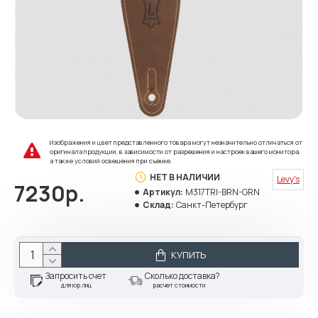
Изображения и цвет представленного товара могут незначительно отличаться от
оригинала продукции, в зависимости от разрешения и настроек вашего монитора,
а также условий освещения при съемке.
НЕТ В НАЛИЧИИ
Levy's
7230р.
Артикул:
M317TRI-BRN-GRN
Склад:
Санкт-Петербург
КУПИТЬ
Запросить счет
Сколько доставка?
для юр.лиц
расчет стоимости