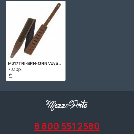
M317TRI-BRN-GRN Voyager Pro Series Ремень для гитары, кожаный, коричневый/зеленый, Levy's
7230р.
8 800 551 2580