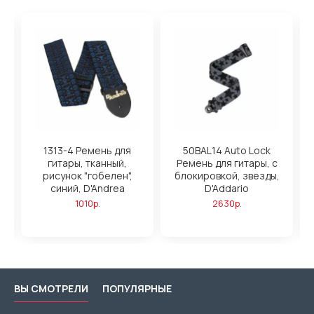
1313-4 Ремень для
50BAL14 Auto Lock
8
гитары, тканный,
Ремень для гитары, с
рисунок "гобелен",
блокировкой, звезды,
,
синий, D'Andrea
D'Addario
1010р.
2630р.
ВЫ СМОТРЕЛИ
ПОПУЛЯРНЫЕ