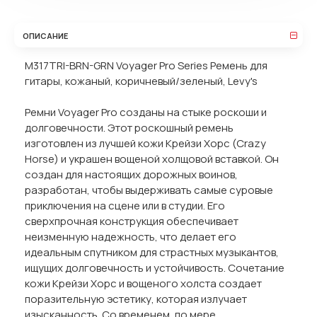
ОПИСАНИЕ
M317TRI-BRN-GRN Voyager Pro Series Ремень для
гитары, кожаный, коричневый/зеленый, Levy's
Ремни Voyager Pro созданы на стыке роскоши и
долговечности. Этот роскошный ремень
изготовлен из лучшей кожи Крейзи Хорс (Crazy
Horse) и украшен вощеной холщовой вставкой. Он
создан для настоящих дорожных воинов,
разработан, чтобы выдерживать самые суровые
приключения на сцене или в студии. Его
сверхпрочная конструкция обеспечивает
неизменную надежность, что делает его
идеальным спутником для страстных музыкантов,
ищущих долговечность и устойчивость. Сочетание
кожи Крейзи Хорс и вощеного холста создает
поразительную эстетику, которая излучает
изысканность. Со временем, по мере