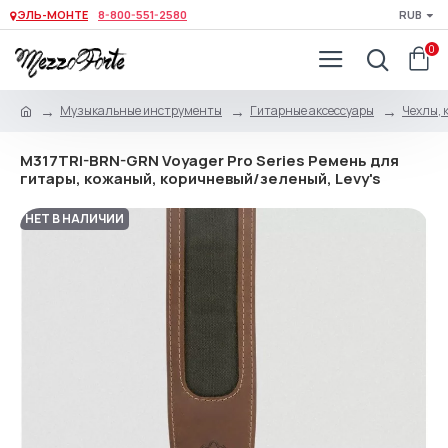
ЭЛЬ-МОНТЕ
8-800-551-2580
RUB
0
Музыкальные инструменты
Гитарные аксессуары
Чехлы, 
M317TRI-BRN-GRN Voyager Pro Series Ремень для
гитары, кожаный, коричневый/зеленый, Levy's
НЕТ В НАЛИЧИИ