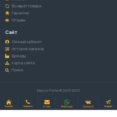
Возврат товара
Гарантия
Отзывы
Сайт
Личный кабинет
История заказов
Бренды
Карта сайта
Поиск
Mezzo-Forte © 2013-2023
E-Mail
WhatsApp
Группа VK
В начало
Позвонить
Telegram