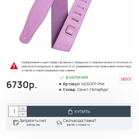
Изображения и цвет представленного товара могут незначительно отличаться от
оригинала продукции, в зависимости от разрешения и настроек вашего монитора,
а также условий освещения при съемке.
В НАЛИЧИИ
Levy's
6730р.
Артикул:
M26GFP-PNK
Склад:
Санкт-Петербург
КУПИТЬ
Запросить счет
Сколько доставка?
для юр.лиц
расчет стоимости