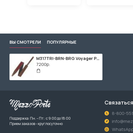
ВЫ СМОТРЕЛИ
ПОПУЛЯРНЫЕ
M317TRI-BRN-BRG Voyager Pro Series Ремень для гитары, кожаный, коричневый/бордовый, Levy's
7200р.
Связаться
8-800-55
Поддержка: Пн. – Пт.: с 9:00 до 18:00
info@mezz
Прием заказов - круглосуточно
WhatsAp