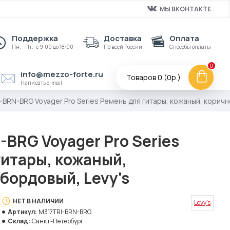
МЫ ВКОНТАКТЕ
Поддержка
Доставка
Оплата
Пн. - Пт.: с 9:00 до 18:00
По всей России
Способы оплаты
0
info@mezzo-forte.ru
Товаров 0 (0р.)
Написать e-mail
-BRN-BRG Voyager Pro Series Ремень для гитары, кожаный, коричн
BRG Voyager Pro Series
гитары, кожаный,
бордовый, Levy's
НЕТ В НАЛИЧИИ
Levy's
Артикул:
M317TRI-BRN-BRG
Склад:
Санкт-Петербург