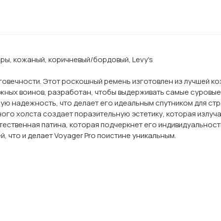
ары, кожаный, коричневый/бордовый, Levy's
говечности. Этот роскошный ремень изготовлен из лучшей ко
ных воинов, разработан, чтобы выдерживать самые суровые п
ю надежность, что делает его идеальным спутником для стр
ного холста создает поразительную эстетику, которая излуча
тественная патина, которая подчеркнет его индивидуальнос
, что и делает Voyager Pro поистине уникальным.