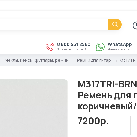
8 800 551 2580
WhatsApp
Звонок бесплатный
Написать в чат
Чехлы, кейсы, футляры, ремни
Ремни для гитар
M317TRI
M317TRI-BRN-
Ремень для 
коричневый/
7200р.