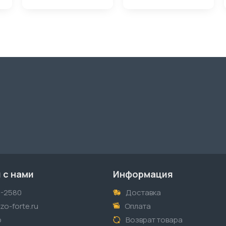
 с нами
Информация
1-2580
Доставка
o-forte.ru
Оплата
p
Возврат товара