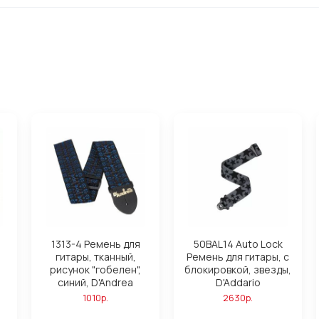
1313-4 Ремень для
50BAL14 Auto Lock
гитары, тканный,
Ремень для гитары, с
рисунок "гобелен",
блокировкой, звезды,
синий, D'Andrea
D'Addario
1010р.
2630р.