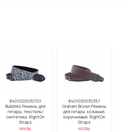
8401020030701
8401030030357
Bubbles Ремень для
Graham Brown Ремень
гитары, текстиль/
для гитары, кожаный,
синтетика, RightOn
коричневый, RightOn
Straps
Straps
4640р.
4620р.