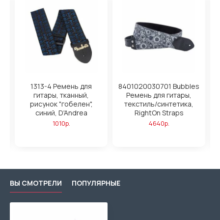
1313-4 Ремень для
8401020030701 Bubbles
гитары, тканный,
Ремень для гитары,
рисунок "гобелен",
текстиль/синтетика,
,
синий, D'Andrea
RightOn Straps
1010р.
4640р.
ВЫ СМОТРЕЛИ
ПОПУЛЯРНЫЕ