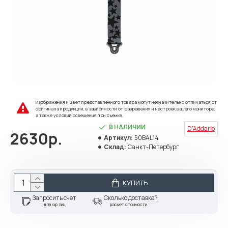
Изображения и цвет представленного товара могут незначительно отличаться от
оригинала продукции, в зависимости от разрешения и настроек вашего монитора,
а также условий освещения при съемке.
В НАЛИЧИИ
D'Addario
2630р.
Артикул:
50BAL14
Склад:
Санкт-Петербург
КУПИТЬ
Запросить счет
Сколько доставка?
для юр.лиц
расчет стоимости