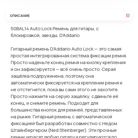
ОПИСАНИЕ
50BAL14 Auto Lock Ремень для гитары, с
блокировкой, звезды, D'Addario
Гитарный ремень D'Addario Auto Lock — это самая
простая интегрированная система фиксации ремня.
Просто наденьте конец ремня на кнопку крепления
и он зафиксируется — всё очень просто. Серая
защёлка подпружинена, поэтому она
автоматически фиксируется на креплении ремня и
не отстегнется, пока вы сами этого не захотите.
Просто нажмите на серую защёлку, сдвиньте её
конец, и снимите ремень. Подходит для
большинства кнопок для ремней, представленных
на рынке. Гитарный ремень с автоматической
фиксацией был разработан совместно с Недом
Штайнбергером (Ned Steinberger). Эти прочные
ремни украсят любую гитару и регулируются по