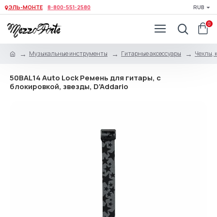
ЭЛЬ-МОНТЕ
8-800-551-2580
RUB
0
Музыкальные инструменты
Гитарные аксессуары
Чехлы, 
50BAL14 Auto Lock Ремень для гитары, с
блокировкой, звезды, D'Addario