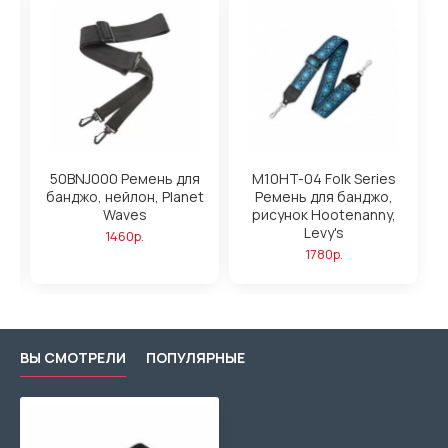
50BNJ000 Ремень для
M10HT-04 Folk Series
банджо, нейлон, Planet
Ремень для банджо,
,
Waves
рисунок Hootenanny,
Levy's
1460р.
1780р.
ВЫ СМОТРЕЛИ
ПОПУЛЯРНЫЕ