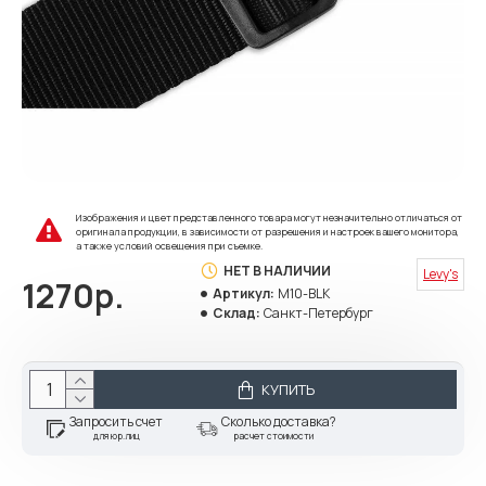
Изображения и цвет представленного товара могут незначительно отличаться от
оригинала продукции, в зависимости от разрешения и настроек вашего монитора,
а также условий освещения при съемке.
НЕТ В НАЛИЧИИ
Levy's
1270р.
Артикул:
M10-BLK
Склад:
Санкт-Петербург
КУПИТЬ
Запросить счет
Сколько доставка?
для юр.лиц
расчет стоимости