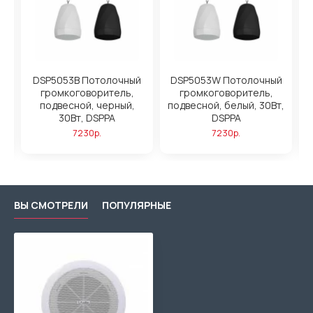
й
DSP5053B Потолочный
DSP5053W Потолочный
т,
громкоговоритель,
громкоговоритель,
подвесной, черный,
подвесной, белый, 30Вт,
30Вт, DSPPA
DSPPA
7230р.
7230р.
ВЫ СМОТРЕЛИ
ПОПУЛЯРНЫЕ