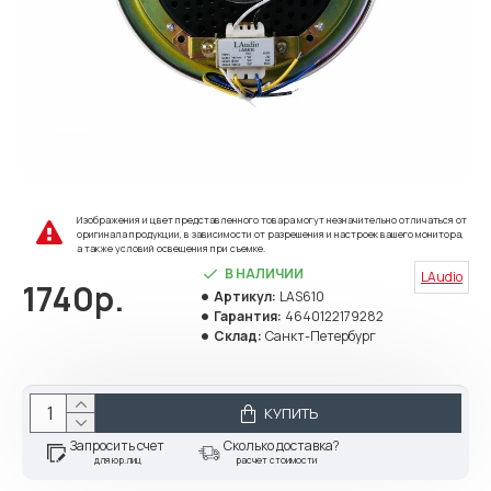
Изображения и цвет представленного товара могут незначительно отличаться от
оригинала продукции, в зависимости от разрешения и настроек вашего монитора,
а также условий освещения при съемке.
В НАЛИЧИИ
LAudio
1740р.
Артикул:
LAS610
Гарантия:
4640122179282
Склад:
Санкт-Петербург
КУПИТЬ
Запросить счет
Сколько доставка?
для юр.лиц
расчет стоимости