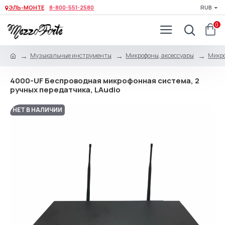
ЭЛЬ-МОНТЕ
8-800-551-2580
RUB
0
Музыкальные инструменты
Микрофоны, аксессуары
Микро
4000-UF Беспроводная микрофонная система, 2
ручных передатчика, LAudio
НЕТ В НАЛИЧИИ