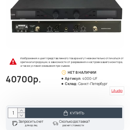
Изображения и цвет представленного товара могут незначительно отличаться от
оригинала продукции, в зависимости от разрешения и настроек вашего монитора,
а также условий освещения при съемке.
НЕТ В НАЛИЧИИ
40700р.
Артикул:
4000-UF
Склад:
Санкт-Петербург
LAudio
КУПИТЬ
Запросить счет
Сколько доставка?
для юр.лиц
расчет стоимости