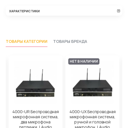
ХАРАКТЕРИСТИКИ
ТОВАРЫ КАТЕГОРИИ
ТОВАРЫ БРЕНДА
НЕТ В НАЛИЧИИ
я
4000-UR Беспроводная
4000-UX Беспроводная
,
микрофонная система,
микрофонная система,
два микрофона
ручной и головной
петлички, LAudio
микрофон, LAudio