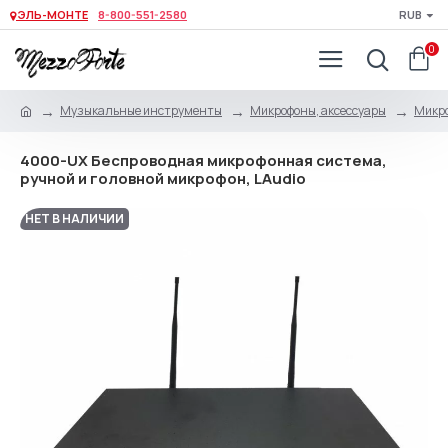
ЭЛЬ-МОНТЕ
8-800-551-2580
RUB
0
Музыкальные инструменты
Микрофоны, аксессуары
Микро
4000-UX Беспроводная микрофонная система,
ручной и головной микрофон, LAudio
НЕТ В НАЛИЧИИ