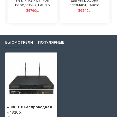
,
петличка и ручной
два микрофона
передатчик, LAudio
петлички, LAudio
38790р.
39340р.
ВЫ СМОТРЕЛИ
ПОПУЛЯРНЫЕ
4000-UX Беспроводная микрофонная система, ручной и головной микрофон, LAudio
44820р.