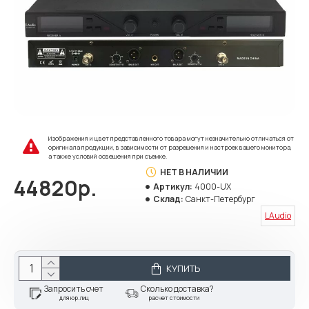
Изображения и цвет представленного товара могут незначительно отличаться от
оригинала продукции, в зависимости от разрешения и настроек вашего монитора,
а также условий освещения при съемке.
НЕТ В НАЛИЧИИ
44820р.
Артикул:
4000-UX
Склад:
Санкт-Петербург
LAudio
КУПИТЬ
Запросить счет
Сколько доставка?
для юр.лиц
расчет стоимости