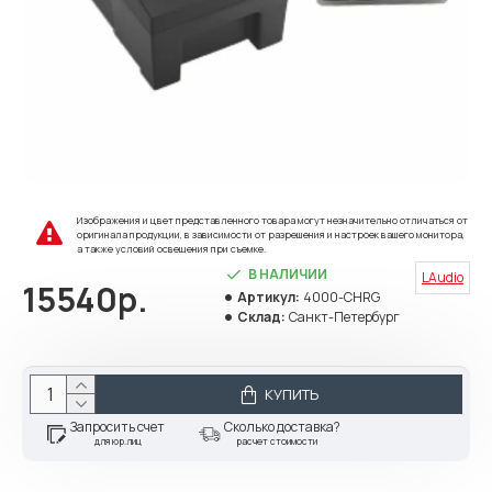
Изображения и цвет представленного товара могут незначительно отличаться от
оригинала продукции, в зависимости от разрешения и настроек вашего монитора,
а также условий освещения при съемке.
В НАЛИЧИИ
LAudio
15540р.
Артикул:
4000-CHRG
Склад:
Санкт-Петербург
КУПИТЬ
Запросить счет
Сколько доставка?
для юр.лиц
расчет стоимости