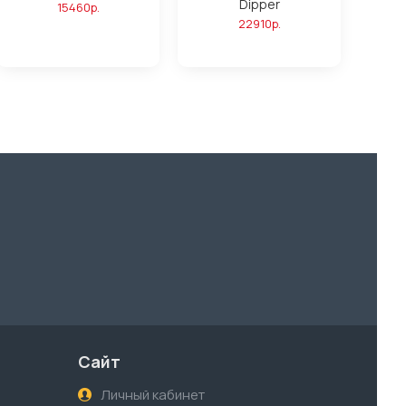
Dipper
15460р.
22910р.
Сайт
Личный кабинет