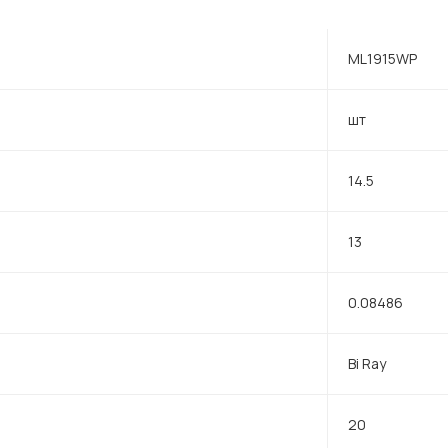
ML1915WP
шт
14.5
13
0.08486
Bi Ray
20