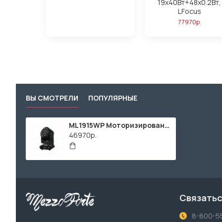
19х40Вт+48х0.2Вт,
LFocus
77970р.
ВЫ СМОТРЕЛИ
ПОПУЛЯРНЫЕ
ML1915WP Моторизированная световая "голова", IP20, RGBW, 19x15Вт, Bi Ray
46970р.
Связатьс
8-800-5