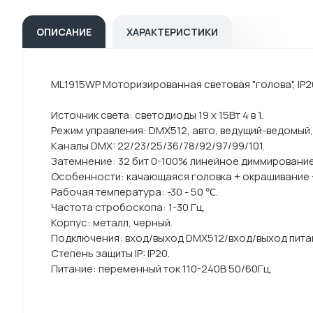
ОПИСАНИЕ
ХАРАКТЕРИСТИКИ
ML1915WP Моторизированная световая "голова", IP20,
Источник света: светодиоды 19 х 15Вт 4 в 1.
Режим управления: DMX512, авто, ведущий-ведомый, 
Каналы DMX: 22/23/25/36/78/92/97/99/101.
Затемнение: 32 бит 0-100% линейное диммирование
Особенности: качающаяся головка + окрашивание +
Рабочая температура: -30 - 50 ℃.
Частота стробоскопа: 1-30 Гц.
Корпус: металл, черный.
Подключения: вход/выход DMX512/вход/выход пита
Степень защиты IP: IP20.
Питание: переменный ток 110-240В 50/60Гц.