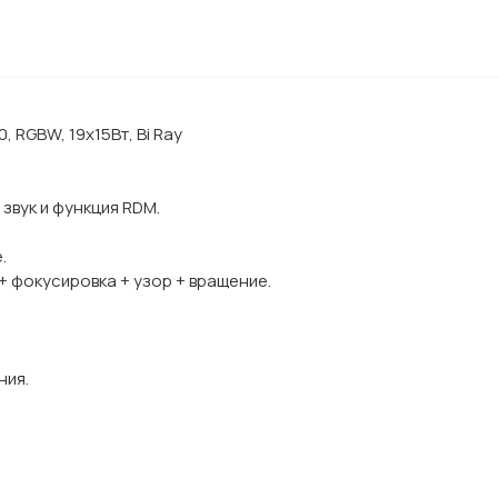
 RGBW, 19x15Вт, Bi Ray
звук и функция RDM.
.
 фокусировка + узор + вращение.
ния.