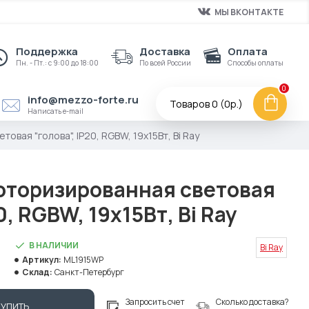
МЫ ВКОНТАКТЕ
Поддержка
Доставка
Оплата
Пн. - Пт.: с 9:00 до 18:00
По всей России
Способы оплаты
0
info@mezzo-forte.ru
Товаров 0 (0р.)
Написать e-mail
вая "голова", IP20, RGBW, 19x15Вт, Bi Ray
торизированная световая
0, RGBW, 19x15Вт, Bi Ray
В НАЛИЧИИ
Bi Ray
Артикул:
ML1915WP
Склад:
Санкт-Петербург
Запросить счет
Сколько доставка?
КУПИТЬ