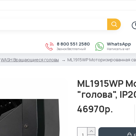
8 800 551 2580
WhatsApp
Звонок бесплатный
Написать в чат
WASH Вращающиеся головы
ML1915WP Моторизированная свето
ML1915WP Мо
"голова", IP2
46970р.