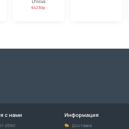
LFocus
64230р.
я с нами
Информация
51-2580
Доставка