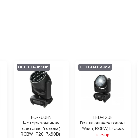
НЕТ В НАЛИЧИИ
НЕТ В НАЛИЧИИ
FO-760FN
LED-120E
Моторизованная
Вращающаяся голова
световая "голова",
Wash, RGBW, LFocus
RGBW, IP20, 7х60Вт,
16750р.