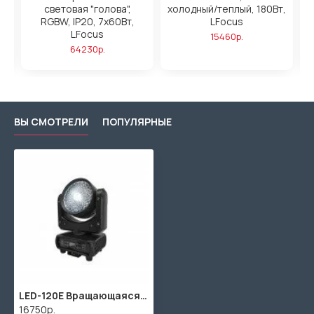
W,
световая "голова",
холодный/теплый, 180Вт,
т,
RGBW, IP20, 7х60Вт,
LFocus
R
LFocus
15460р.
64230р.
ВЫ СМОТРЕЛИ
ПОПУЛЯРНЫЕ
LED-120E Вращающаяся голова Wash, RGBW, LFocus
16750р.