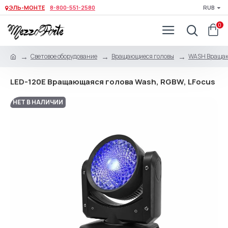
ЭЛЬ-МОНТЕ
8-800-551-2580
RUB
0
Световое оборудование
Вращающиеся головы
WASH Вращаю
LED-120E Вращающаяся голова Wash, RGBW, LFocus
НЕТ В НАЛИЧИИ