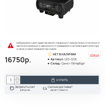
Изображения и цвет представленного товара могут незначительно отличаться от
оригинала продукции, в зависимости от разрешения и настроек вашего монитора,
а также условий освещения при съемке.
НЕТ В НАЛИЧИИ
LFocus
16750р.
Артикул:
LED-120E
Склад:
Санкт-Петербург
КУПИТЬ
Запросить счет
Сколько доставка?
для юр.лиц
расчет стоимости