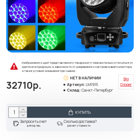
Изображения и цвет представленного товара могут незначительно отличаться от
оригинала продукции, в зависимости от разрешения и настроек вашего монитора,
а также условий освещения при съемке.
НЕТ В НАЛИЧИИ
Big
32710р.
Артикул:
LM1915
Dipper
Склад:
Санкт-Петербург
КУПИТЬ
Запросить счет
Сколько доставка?
для юр.лиц
расчет стоимости