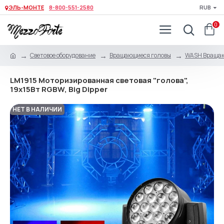
ЭЛЬ-МОНТЕ
8-800-551-2580
RUB
0
Световое оборудование
Вращающиеся головы
WASH Вращаю
LM1915 Моторизированная световая "голова",
19х15Вт RGBW, Big Dipper
НЕТ В НАЛИЧИИ