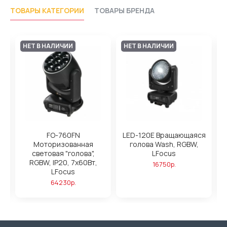
ТОВАРЫ КАТЕГОРИИ
ТОВАРЫ БРЕНДА
НЕТ В НАЛИЧИИ
НЕТ В НАЛИЧИИ
FO-760FN
LED-120E Вращающаяся
Моторизованная
голова Wash, RGBW,
W,
световая "голова",
LFocus
х
т,
RGBW, IP20, 7х60Вт,
16750р.
LFocus
64230р.