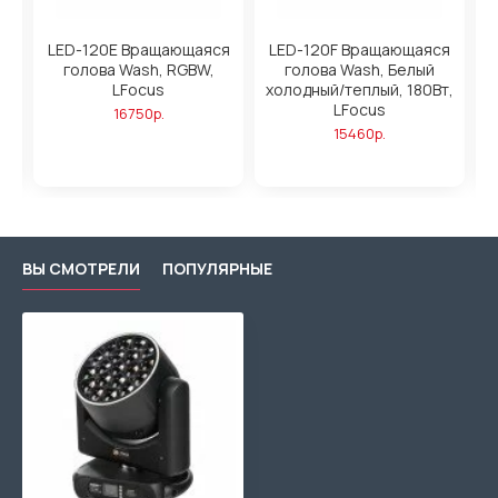
LED-120E Вращающаяся
LED-120F Вращающаяся
голова Wash, RGBW,
голова Wash, Белый
LFocus
холодный/теплый, 180Вт,
LFocus
R
16750р.
15460р.
ВЫ СМОТРЕЛИ
ПОПУЛЯРНЫЕ