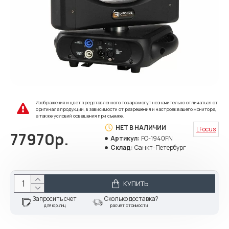
Изображения и цвет представленного товара могут незначительно отличаться от
оригинала продукции, в зависимости от разрешения и настроек вашего монитора,
а также условий освещения при съемке.
НЕТ В НАЛИЧИИ
LFocus
77970р.
Артикул:
FO-1940FN
Склад:
Санкт-Петербург
КУПИТЬ
Запросить счет
Сколько доставка?
для юр.лиц
расчет стоимости