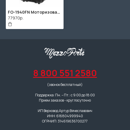
FO-1940FN Моторизованная световая "голова" RGBW, IP20, 19х40Вт+48х0.2Вт, LFocus
77970р.
8 800 551 2580
(звонок бесплатный)
Поддержка: Пн. – Пт.: с 9:00 до 18:00
Прием заказов - круглосуточно
ИП Верховод Артур Вячеславович
ИНН: 616804999940
ОГРНИП: 314619636700277